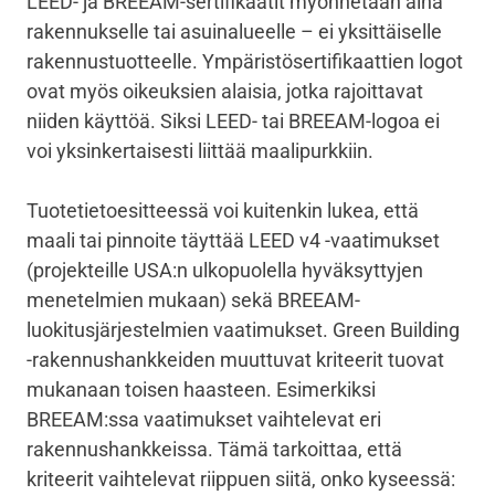
LEED- ja BREEAM-sertifikaatit myönnetään aina
rakennukselle tai asuinalueelle – ei yksittäiselle
rakennustuotteelle. Ympäristösertifikaattien logot
ovat myös oikeuksien alaisia, jotka rajoittavat
niiden käyttöä. Siksi LEED- tai BREEAM-logoa ei
voi yksinkertaisesti liittää maalipurkkiin.
Tuotetietoesitteessä voi kuitenkin lukea, että
maali tai pinnoite täyttää LEED v4 -vaatimukset
(projekteille USA:n ulkopuolella hyväksyttyjen
menetelmien mukaan) sekä BREEAM-
luokitusjärjestelmien vaatimukset. Green Building
-rakennushankkeiden muuttuvat kriteerit tuovat
mukanaan toisen haasteen. Esimerkiksi
BREEAM:ssa vaatimukset vaihtelevat eri
rakennushankkeissa. Tämä tarkoittaa, että
kriteerit vaihtelevat riippuen siitä, onko kyseessä: