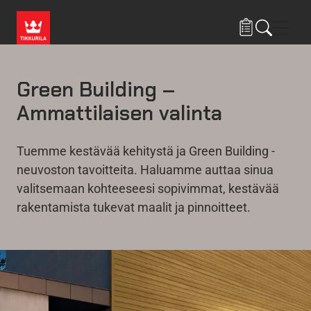
Hyppää pääsisältöön
Navig
Green Building –
Ammattilaisen valinta
Tuemme kestävää kehitystä ja Green Building -
neuvoston tavoitteita. Haluamme auttaa sinua
valitsemaan kohteeseesi sopivimmat, kestävää
rakentamista tukevat maalit ja pinnoitteet.