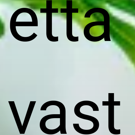
etta
vast