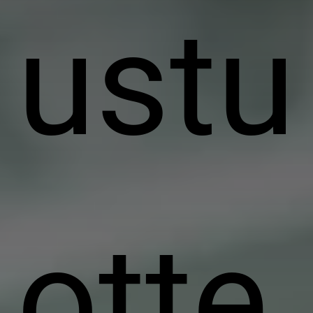
ustu
otte