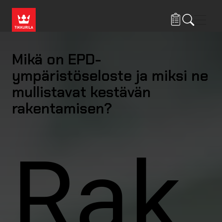
Hyppää pääsisältöön
Navig
Mikä on EPD-
ympäristöseloste ja miksi ne
mullistavat kestävän
rakentamisen?
Rak