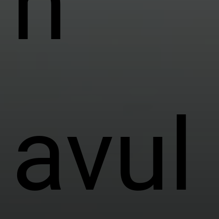
n
avul