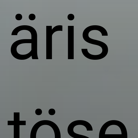
äris
töse