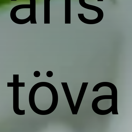
äris
töva