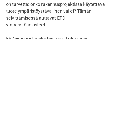
on tarvetta: onko rakennusprojektissa käytettävä
tuote ympäristöystävällinen vai ei? Tämän
selvittämisessä auttavat EPD-
ympäristöselosteet.
EPD-ympäristöselosteet ovat kolmannen
osapuolen verifioimia eli todentamia. Niissä
esitetyt tiedot on tarkastettu ja todettu
luotettavaksi ympäristötiedon lähteeksi.
EPD-ympäristöselosteen avulla
rakennusurakoitsijat, rakennuttajat ja
suunnittelijat ymmärtävät paremmin
rakennustuotteisiin ja materiaaleihin liittyviä
ympäristökysymyksiä. EPD-ympäristöselosteet
ovat tarpeen, sillä tuotteen elinkaaren aikaisesta