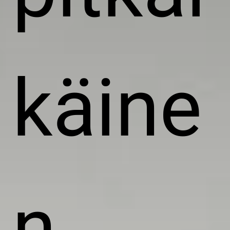
käine
n