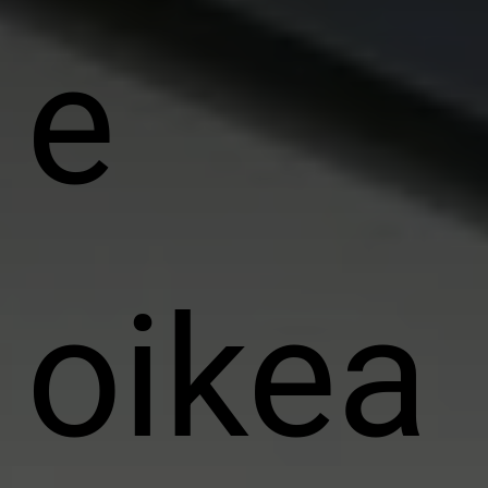
e
oikea