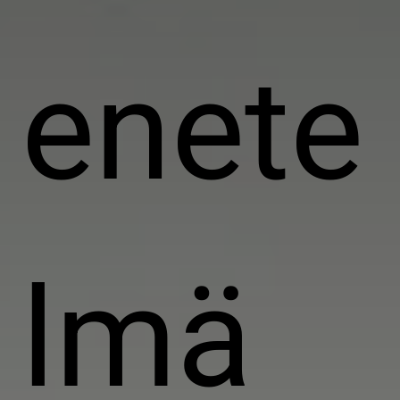
enete
lmä