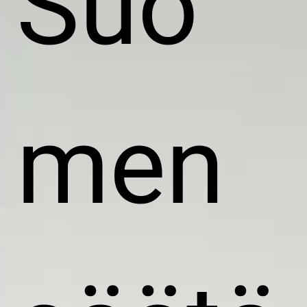
Suo
men