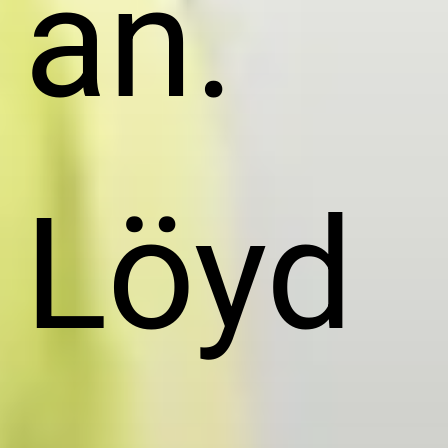
an.
Löyd