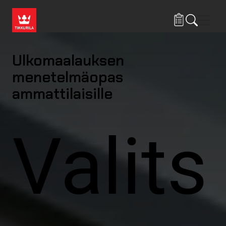
Hyppää pääsisältöön
Navig
Ulkomaalauksen
menetelmäopas
ammattilaisille
Valits