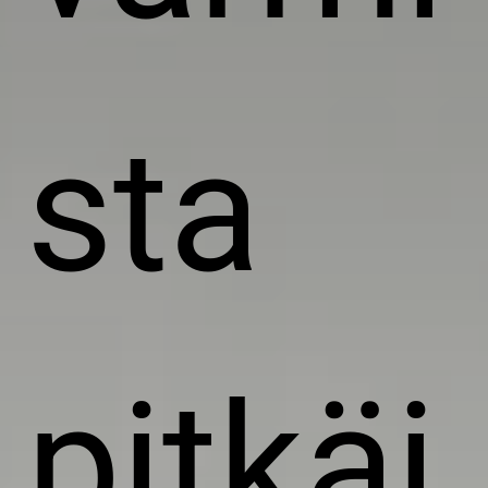
sta
pitkäi