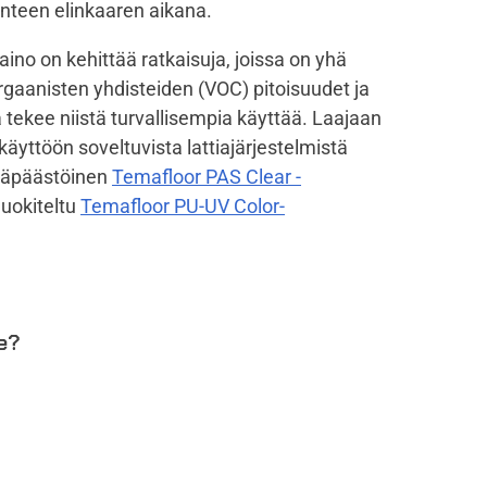
nteen elinkaaren aikana.
o on kehittää ratkaisuja, joissa on yhä
gaanisten yhdisteiden (VOC) pitoisuudet ja
ekee niistä turvallisempia käyttää. Laajaan
yttöön soveltuvista lattiajärjestelmistä
ähäpäästöinen
Temafloor PAS Clear -
uokiteltu
Temafloor PU-UV Color-
le?