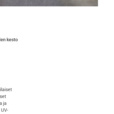
den kesto
ilaiset
iset
a ja
, UV-