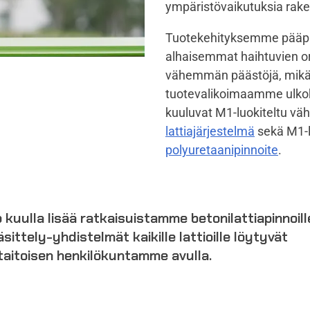
ympäristövaikutuksia rake
Tuotekehityksemme pääpain
alhaisemmat haihtuvien or
vähemmän päästöjä, mikä t
tuotevalikoimaamme ulkokä
kuuluvat M1-luokiteltu v
lattiajärjestelmä
sekä M1-l
polyuretaanipinnoite
.
 kuulla lisää ratkaisuistamme betonilattiapinnoil
sittely-yhdistelmät kaikille lattioille löytyvät
aitoisen henkilökuntamme avulla.