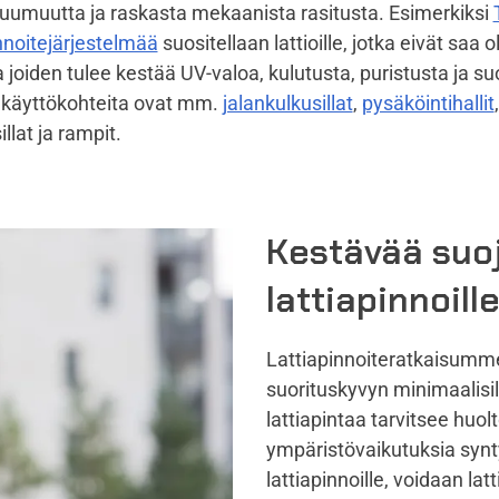
kuumuutta ja raskasta mekaanista rasitusta. Esimerkiksi
innoitejärjestelmää
suositellaan lattioille, jotka eivät saa o
ja joiden tulee kestää UV-valoa, kulutusta, puristusta ja su
ä käyttökohteita ovat mm.
jalankulkusillat
,
pysäköintihallit
,
llat ja rampit.
Kestävää suoj
lattiapinnoill
Lattiapinnoiteratkaisumme
suorituskyvyn minimaalisi
lattiapintaa tarvitsee huol
ympäristövaikutuksia synt
lattiapinnoille, voidaan la