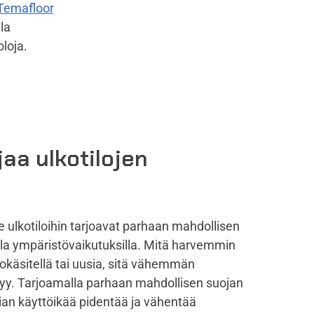
Temafloor
lla
oloja.
aa ulkotilojen
e
 ulkotiloihin tarjoavat parhaan mahdollisen
lla ympäristövaikutuksilla. Mitä harvemmin
tokäsitellä tai uusia, sitä vähemmän
yy. Tarjoamalla parhaan mahdollisen suojan
ttian käyttöikää pidentää ja vähentää