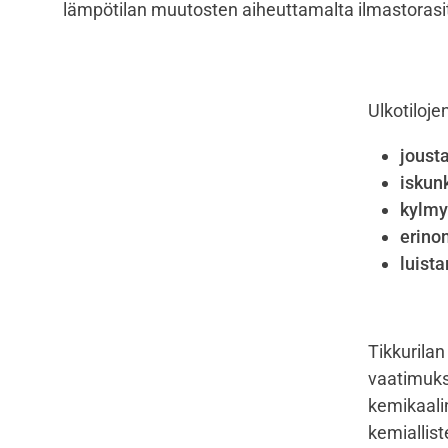
lämpötilan muutosten aiheuttamalta ilmastorasi
Ulkotiloj
joust
iskun
kylmy
erino
luist
Tikkurilan
vaatimukse
kemikaali
kemiallist