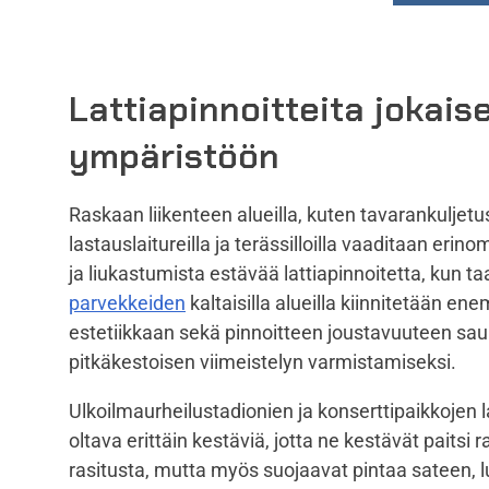
Lattiapinnoitteita jokais
ympäristöön
Raskaan liikenteen alueilla, kuten tavarankuljet
l
astauslaitureilla ja terässilloilla vaaditaan erin
ja liukastumista estävää lattiapinnoitetta, kun ta
parvekkeiden
kaltaisilla alueilla kiinnitetään 
estetiikkaan sekä pinnoitteen joustavuuteen s
pitkäkestoisen viimeistelyn varmistamiseksi.
Ulkoilmaurheilustadionien
ja konserttipaikkojen l
oltava erittäin kestäviä, jotta ne kestävät paitsi
rasitusta, mutta myös suojaavat pintaa sateen
,
l