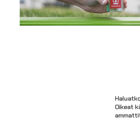
Haluatko
Oikeat kä
ammattit