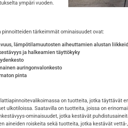
tukselta ympäri vuoden
.
en pinnoitteiden tärkeimmät ominaisuudet ovat:
avuus, lämpötilamuutosten aiheuttamien alustan liikkei
kestävyys ja halkeamien täyttökyky
ydenkesto
mainen auringonvalonkesto
amaton pinta
 lattiapinnoitevalikoimassa on tuotteita, jotka täyttävät er
t ulkotiloissa. Saatavilla on tuotteita, joissa on erinoma
nkestävyys-ominaisuudet, jotka kestävät puhdistusaineit
en aineiden roiskeita sekä tuotteita, jotka kestävät vettä-