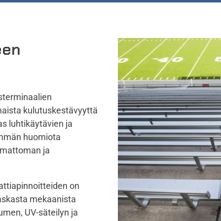
een
usterminaalien
omaista kulutuskestävyyttä
as luhtikäytävien ja
enemmän huomiota
aumattoman ja
attia
pinnoitteiden on
 raskasta mekaanista
umen, UV-säteilyn ja