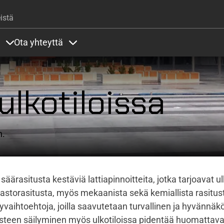
Hyppää pääsisältöön
istä
Ota yhteyttä
lla
rit alla
Sisällöt Palvelut alla
Sisällöt Ota yhteyttä alla
ulkotiloissa
n.
säärasitusta kestäviä lattiapinnoitteita, jotka tarjoavat
ul
ilmastorasitusta, myös mekaanista sekä kemiallista rasitu
lyvaihtoehtoja, joilla saavutetaan turvallinen ja hyvännäk
oasteen säilyminen myös ulkotiloissa pidentää huomattava