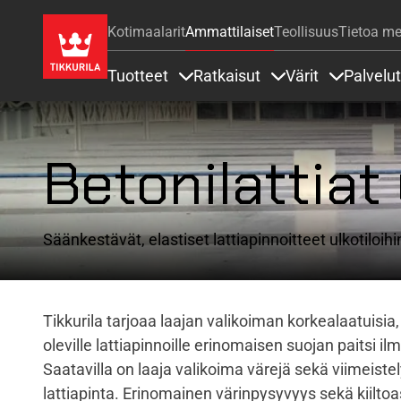
Kotimaalarit
Ammattilaiset
Teollisuus
Tietoa me
Tuotteet
Ratkaisut
Värit
Palvelut
Sisällöt Tuotteet alla
Sisällöt Ratkaisut a
Sisällöt Vä
Betonilattiat 
Säänkestävät, elastiset lattiapinnoitteet ulkotiloihi
Tikkurila tarjoaa laajan valikoiman korkealaatuisia, 
oleville lattiapinnoille erinomaisen suojan paitsi 
Saatavilla on laaja valikoima värejä
sekä
viimeiste
lattiapinta. Erinomainen värinpysyvyys sekä kiilt