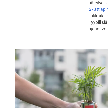
säteilyä, 
6 -lattiap
liukkaita 
Tyypillisi
ajoneuvosi