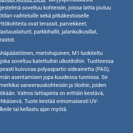
jestelmä soveltuu kohteisiin, joissa lattia joutuu
ötilan vaihteluille sekä pitkäkestoiselle
yttökohteita ovat terassit, parvekkeet,
stauslaiturit, parkkihallit, jalankulkusillat,
astot.
häpäästöinen, mietohajuinen, M1-luokiteltu
 joka soveltuu katettuihin ulkotiloihin. Tuotteessa
peasti kuivuvaa polyaspartic-sideainetta (PAS),
elmän asentamisen jopa kuudessa tunnissa. Se
merkiksi saneerauskohteisiin ja tiloihin, joiden
pitkään. Valmis lattiapinta on erittäin kestävä,
a ehkäisevä. Tuote kestää erinomaisesti UV-
lkeile tai kellastu ajan myötä.