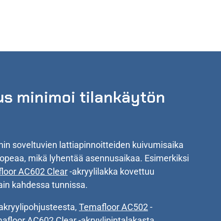
s minimoi tilankäytön
ihin soveltuvien lattiapinnoitteiden kuivumisaika
nopeaa, mikä lyhentää asennusaikaa. Esimerkiksi
loor AC602 Clear
-akryylilakka kovettuu
ain kahdessa tunnissa.
akryylipohjusteesta,
Temafloor AC502
-
afloor AC602 Clear
-akryylipintalakasta