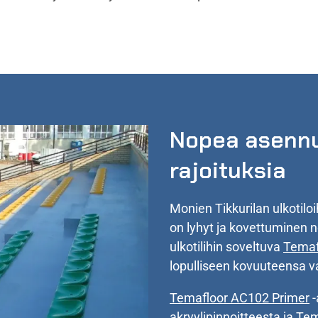
Nopea asennu
rajoituksia
Monien Tikkurilan ulkotilo
on lyhyt ja kovettuminen 
ulkotilihin soveltuva
Temaf
lopulliseen kovuuteensa v
Temafloor AC102 Primer
-
akryylipinnoitteesta ja
Tem