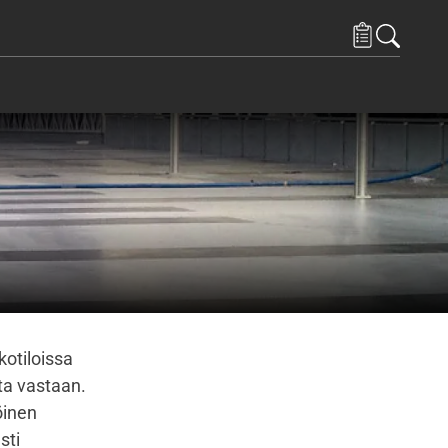
kotiloissa
sta vastaan.
öinen
sti