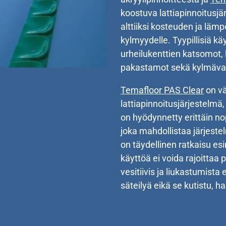
koostuva lattiapinnoitusjär
alttiiksi kosteuden ja lämp
kylmyydelle. Tyypillisiä kä
urheilukenttien katsomot, la
pakastamot sekä kylmävar
Temafloor PAS Clear
on vä
lattiapinnoitusjärjestelmä,
on hyödynnetty erittäin no
joka mahdollistaa järjest
on täydellinen ratkaisu esi
käyttöä ei voida rajoittaa 
vesitiivis ja liukastumist
säteilyä eikä se kutistu, ha