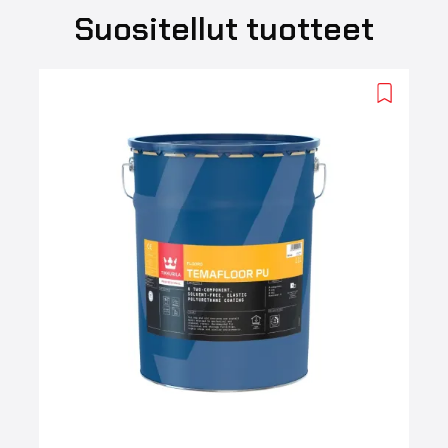
Suositellut tuotteet
Add
to
wishlist