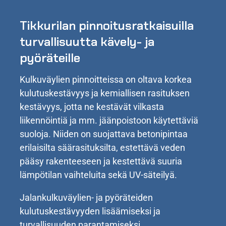
Tikkurilan pinnoitusratkaisuilla
turvallisuutta kävely- ja
pyöräteille
Kulkuväylien pinnoitteissa on oltava korkea
kulutuskestävyys ja kemiallisen rasituksen
kestävyys, jotta ne kestävät vilkasta
liikennöintiä ja mm. jäänpoistoon käytettäviä
suoloja. Niiden on suojattava betonipintaa
erilaisilta säärasituksilta, estettävä veden
pääsy rakenteeseen ja kestettävä suuria
lämpötilan vaihteluita sekä UV-säteilyä.
Jalankulkuväylien- ja pyöräteiden
kulutuskestävyyden lisäämiseksi ja
turvallisuuden parantamiseksi