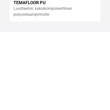
TEMAFLOOR PU
Liuotteeton, kaksikomponenttinen
polyuretaanipinnoite
Katso lisää tuotteita
Aiheeseen liittyvät artikkelit,
referenssit ja työkalut