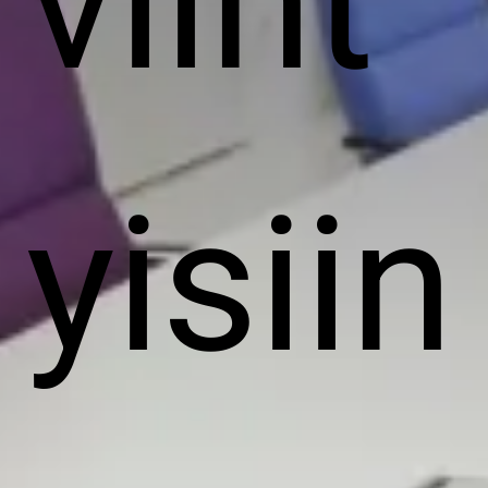
viiht
yisiin