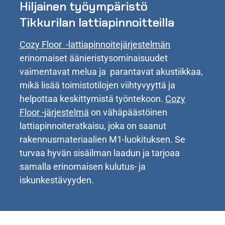
Hiljainen työympäristö
Tikkurilan lattiapinnoitteilla
Cozy Floor -lattiapinnoitejärjestelmän
erinomaiset äänieristysominaisuudet
vaimentavat melua ja parantavat akustiikkaa,
mikä lisää toimistotilojen viihtyvyyttä ja
helpottaa keskittymistä työntekoon.
Cozy
Floor -järjestelmä
on vähäpäästöinen
lattiapinnoiteratkaisu, joka on saanut
rakennusmateriaalien M1-luokituksen. Se
turvaa hyvän sisäilman laadun ja tarjoaa
samalla erinomaisen kulutus- ja
iskunkestävyyden.