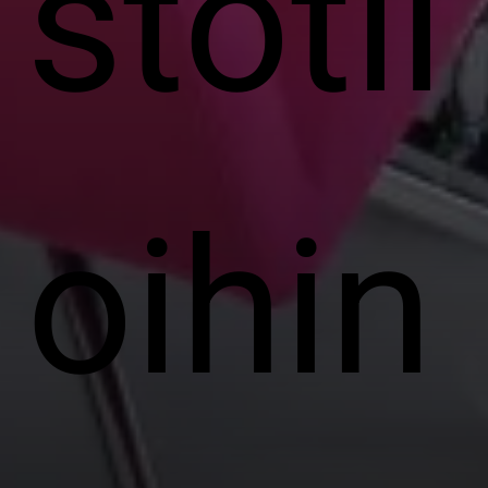
stotil
oihin