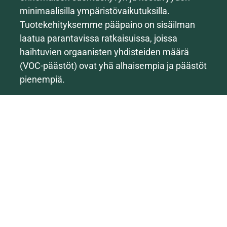
minimaalisilla ympäristövaikutuksilla.
Tuotekehityksemme pääpaino on sisäilman
laatua parantavissa ratkaisuissa, joissa
haihtuvien orgaanisten yhdisteiden määrä
(VOC-päästöt) ovat yhä alhaisempia ja päästöt
pienempiä.
Laajaan valikoimaamme kuuluu useita
M1-
luokiteltuja tuotteita
sekä esimerkiksi LEED- ja
BREEAM-ympäristöluokitushankkeiden
vaatimukset täyttäviä pinnoitusratkaisuja.
Asiakkaanamme voit luottaa siihen, että
toimitamme korkean suorituskyvyn tuotteita,
jotka pidentävät huoltovälejä ja vähentävät
rakennusten ympäristövaikutuksia koko niiden
elinkaaren ajan.