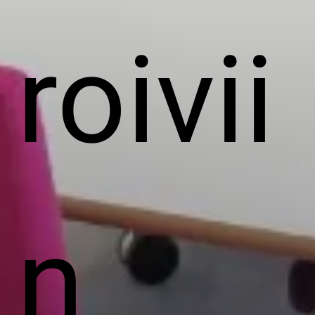
roivii
n