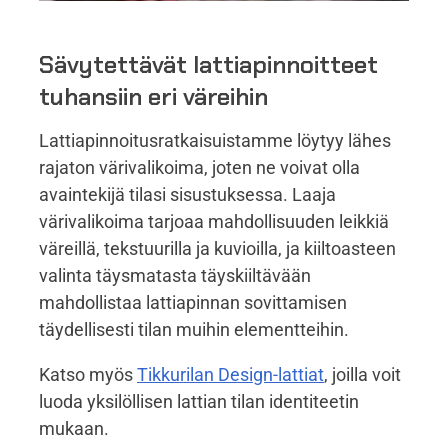
Sävytettävät lattiapinnoitteet
tuhansiin eri väreihin
Lattiapinnoitusratkaisuistamme löytyy lähes
rajaton värivalikoima, joten ne voivat olla
avaintekijä tilasi sisustuksessa. Laaja
värivalikoima tarjoaa mahdollisuuden leikkiä
väreillä, tekstuurilla
ja
kuvioilla, ja kiiltoasteen
valinta täysmatasta täyskiiltävään
mahdollistaa lattiapinnan sovittamisen
täydellisesti tilan muihin elementteihin.
Katso myös
Tikkurilan Design-lattiat
, joilla voit
luoda yksilöllisen lattian tilan identiteetin
mukaan.