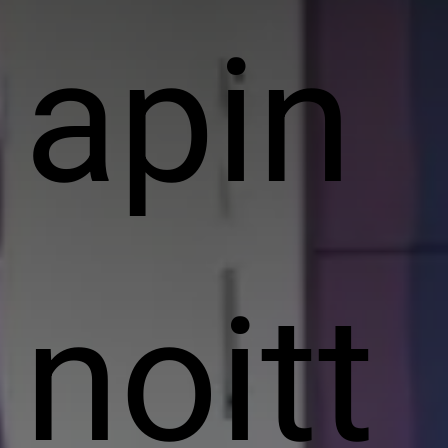
apin
noitt