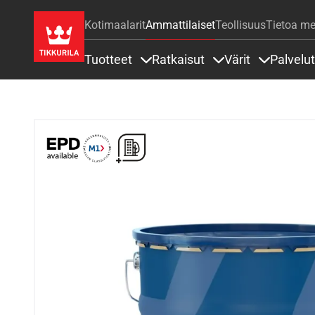
Kotimaalarit
Ammattilaiset
Teollisuus
Tietoa me
Tuotteet
Ratkaisut
Värit
Palvelut
Sisällöt Tuotteet alla
Sisällöt Ratkaisut a
Sisällöt Vä