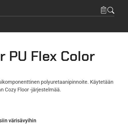
r PU Flex Color
ksikomponenttinen polyuretaanipinnoite. Käytetään
an Cozy Floor -järjestelmää.
iin värisävyihin