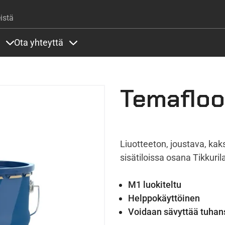
Hyppää pääsisältöön
istä
Ota yhteyttä
lla
rit alla
Sisällöt Palvelut alla
Sisällöt Ota yhteyttä alla
Temafloo
Liuotteeton, joustava, ka
sisätiloissa osana Tikkuril
M1 luokiteltu
Helppokäyttöinen
Voidaan sävyttää tuhans