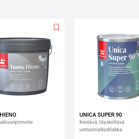
Add
to
wishlist
HIENO
UNICA SUPER 90
uktuuripinnoite
Kestävä, täyskiiltävä
uretaanialkydilakka