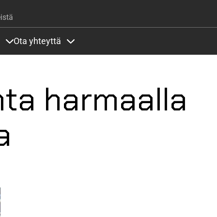
Hyppää pääsisältöön
istä
Ota yhteyttä
lla
rit alla
Sisällöt Palvelut alla
Sisällöt Ota yhteyttä alla
nta harmaalla
a