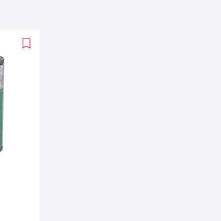
Add
to
wishlist