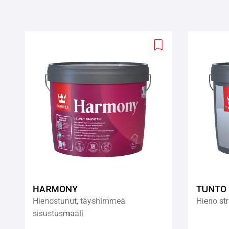
Add
to
wishlist
HARMONY
TUNTO 
Hienostunut, täyshimmeä
Hieno str
sisustusmaali