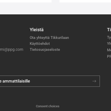
Yleistä
T
Ty
Ota yhteyttä Tikkurilaan
Käyttöehdot
Yh
nimi@ppg.com
Tietosuojaseloste
M
PP
je ammattilaisille
Consent choices