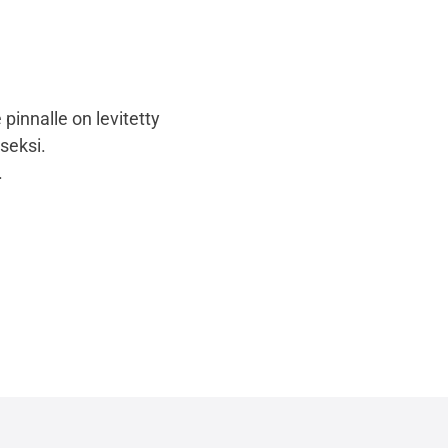
e pinnalle on levitetty
iseksi.
.