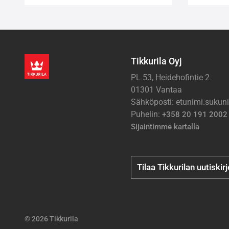
Tikkurila Oyj
PL 53, Heidehofintie 2
01301 Vantaa
Sähköposti: etunimi.suku
Puhelin:
+358 20 191 2002
Sijaintimme kartalla
Tilaa Tikkurilan uutiskir
© 2026 Tikkurila