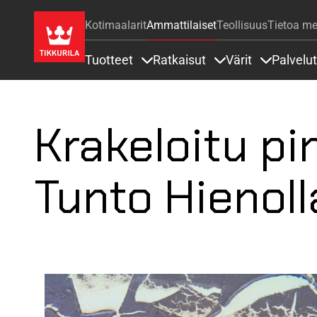
Kotimaalarit
Ammattilaiset
Teollisuus
Tietoa me
Tuotteet
Ratkaisut
Värit
Palvelut
Sisällöt Tuotteet alla
Sisällöt Ratkaisut a
Sisällöt Vä
Krakeloitu pi
Tunto Hienoll