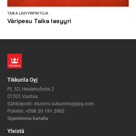
TAIKA LASYYRIPINTOJA
Väripesu Taika lasyyri
Tikkurila Oyj
PL 53, Heidehofintie 2
01301 Vantaa
Sähköposti: etunimi.sukunimi@ppg.com
Puhelin:
+358 20 191 2002
Sijaintimme kartalla
Yleistä