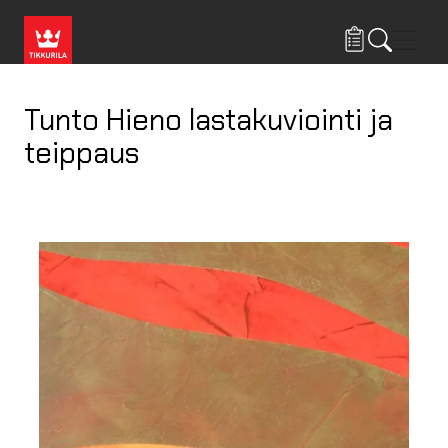
Hyppää pääsisältöön
Navig
Tunto Hieno lastakuviointi ja
teippaus