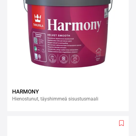
HARMONY
Hienostunut, täyshimmeä sisustusmaali
Add
to