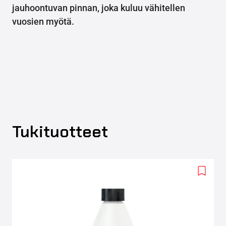
jauhoontuvan pinnan, joka kuluu vähitellen
vuosien myötä.
Tukituotteet
Add
to
wishlis