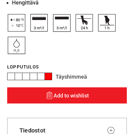
Hengittävä
80
10
3 m²/l
3 m²/l
24
h
1
h
LOPPUTULOS
Täyshimmeä
Add to wishlist
Tiedostot