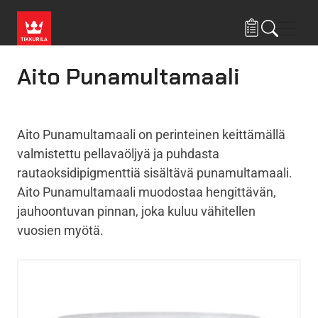
Hyppää pääsisältöön
Navig
Aito Punamultamaali
Aito Punamultamaali on perinteinen keittämällä
valmistettu pellavaöljyä ja puhdasta
rautaoksidipigmenttiä sisältävä punamultamaali.
Aito Punamultamaali muodostaa hengittävän,
jauhoontuvan pinnan, joka kuluu vähitellen
vuosien myötä.