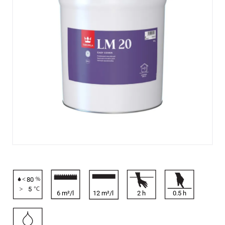
80
5
6 m²/l
12 m²/l
2
h
0.5
h