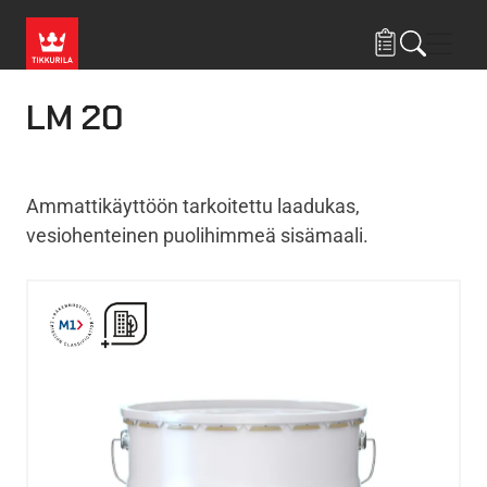
Hyppää pääsisältöön
Navig
LM 20
Ammattikäyttöön tarkoitettu laadukas,
vesiohenteinen puolihimmeä sisämaali.