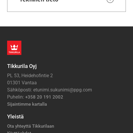
Tikkurila Oyj
PL 53, Heidehofintie 2
01301 Vantaa
Sähköposti: etunimi.sukunimi@ppg.com
Puhelin:
+358 20 191 2002
Sijaintimme kartalla
Yleistä
Ota yhteyttä Tikkurilaan