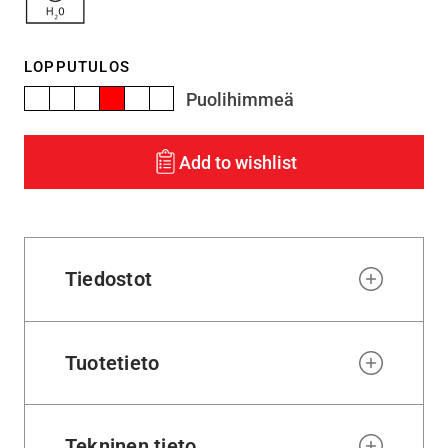
LOPPUTULOS
Puolihimmeä
Add to wishlist
Tiedostot
Tuotetieto
Tekninen tieto