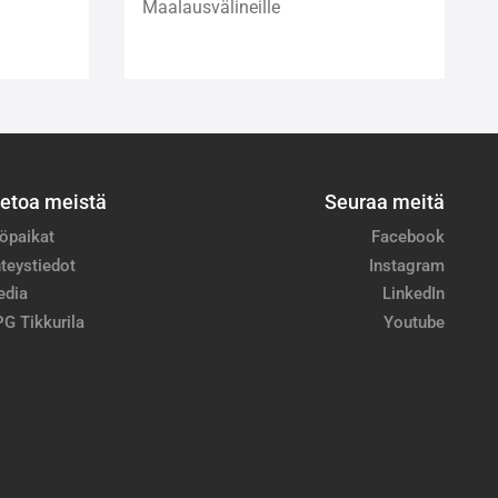
Maalausvälineille
ietoa meistä
Seuraa meitä
öpaikat
Facebook
teystiedot
Instagram
edia
LinkedIn
G Tikkurila
Youtube