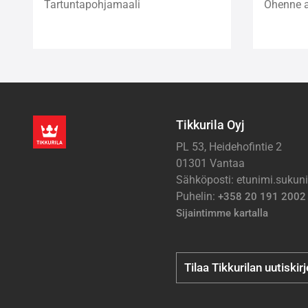
Tartuntapohjamaali
Ohenne al
Tikkurila Oyj
PL 53, Heidehofintie 2
01301 Vantaa
Sähköposti: etunimi.suku
Puhelin:
+358 20 191 2002
Sijaintimme kartalla
Tilaa Tikkurilan uutiskir