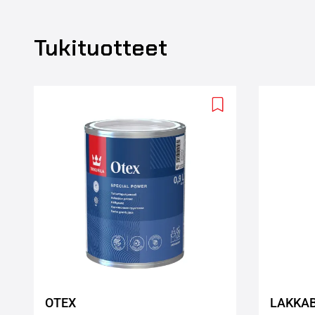
Tukituotteet
Add
to
wishlist
OTEX
LAKKAB