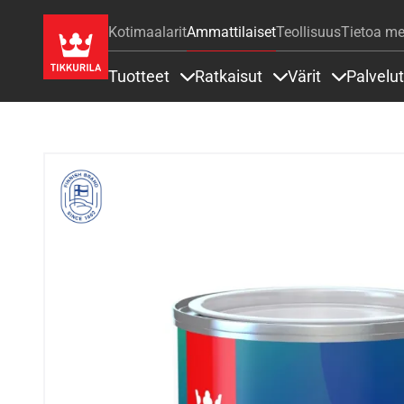
Kotimaalarit
Ammattilaiset
Teollisuus
Tietoa me
Tuotteet
Ratkaisut
Värit
Palvelut
Sisällöt Tuotteet alla
Sisällöt Ratkaisut a
Sisällöt Vä