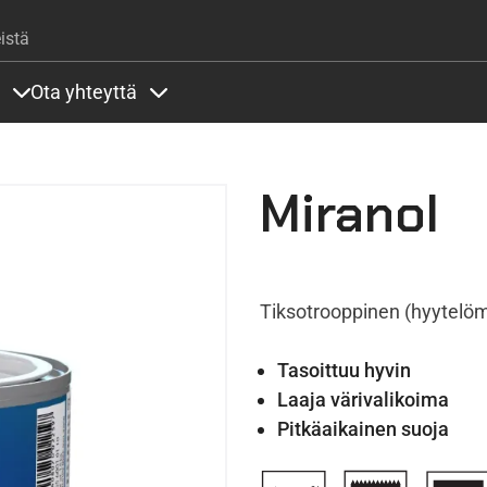
Hyppää pääsisältöön
istä
Ota yhteyttä
lla
rit alla
Sisällöt Palvelut alla
Sisällöt Ota yhteyttä alla
Miranol
Tiksotrooppinen (hyytelöm
Tasoittuu hyvin
Laaja värivalikoima
Pitkäaikainen suoja