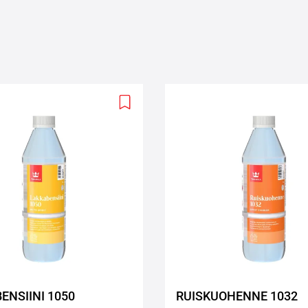
Add
to
wishlist
ENSIINI 1050
RUISKUOHENNE 1032