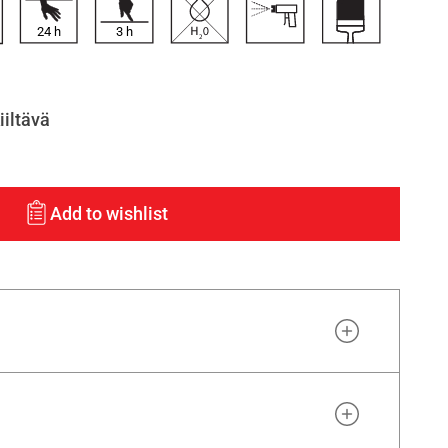
24
h
3
h
iiltävä
Add to wishlist