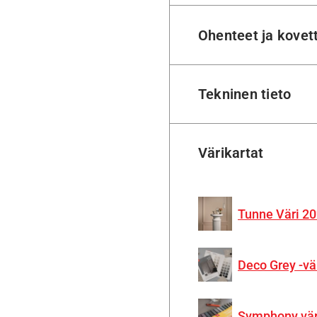
Ohenteet ja kovet
Tekninen tieto
Värikartat
Tunne Väri 20
Deco Grey -vä
Symphony vär