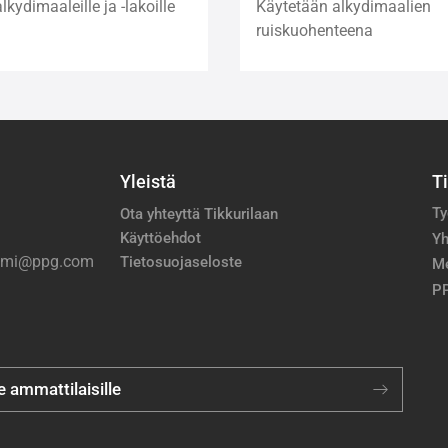
kydimaaleille ja -lakoille
Käytetään alkydimaalien
ruiskuohenteena
Yleistä
T
Ty
Ota yhteyttä Tikkurilaan
Käyttöehdot
Yh
nimi@ppg.com
Tietosuojaseloste
M
PP
je ammattilaisille