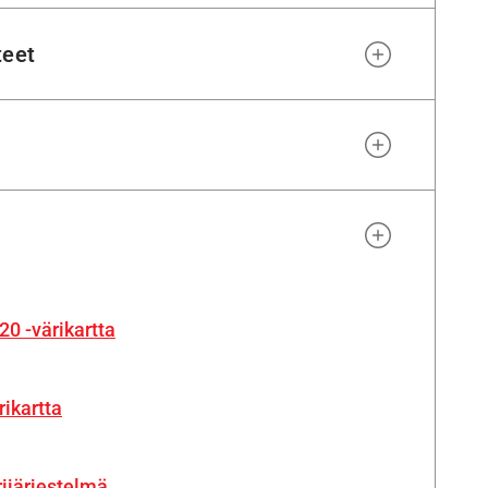
teet
20 -värikartta
rikartta
ijärjestelmä