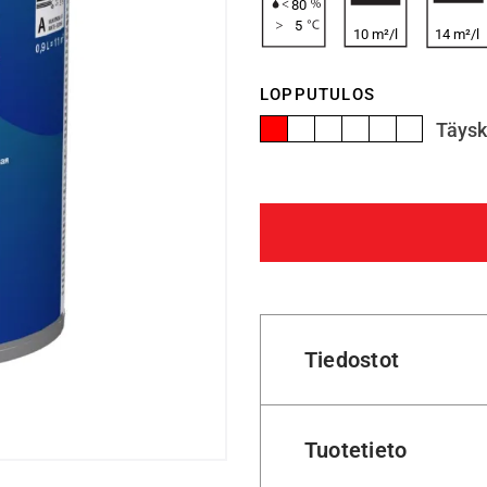
80
5
10 m²/l
14 m²/l
LOPPUTULOS
Täysk
Tiedostot
Tuotetieto