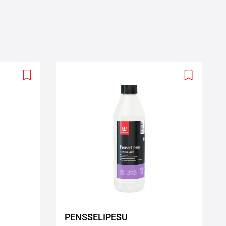
Add
Add
to
to
wishlist
wishlist
PENSSELIPESU