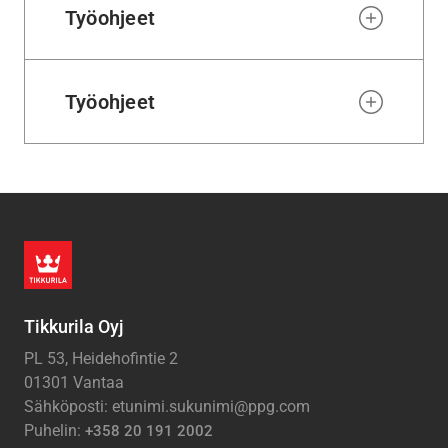
Työohjeet
Työohjeet
Tikkurila Oyj
PL 53, Heidehofintie 2
01301 Vantaa
Sähköposti: etunimi.sukunimi@ppg.com
Puhelin:
+358 20 191 2002