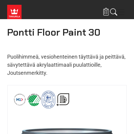
Hyppää pääsisältöön
Navig
Pontti Floor Paint 30
Puolihimmeä, vesiohenteinen täyttävä ja peittävä,
sävytettävä akrylaattimaali puulattioille,
Joutsenmerkitty.