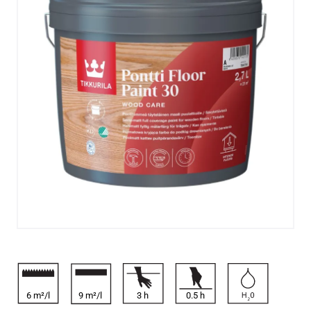
6 m²/l
9 m²/l
3
h
0.5
h