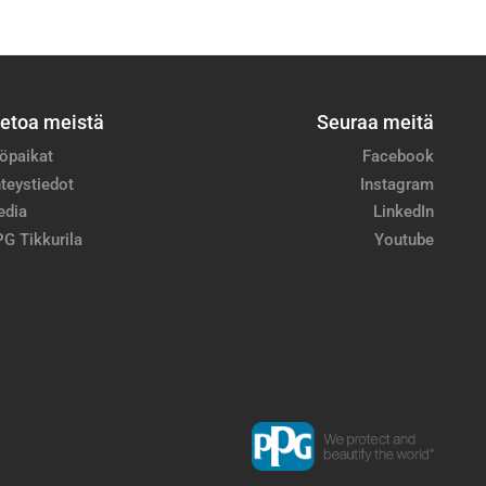
ietoa meistä
Seuraa meitä
öpaikat
Facebook
teystiedot
Instagram
edia
LinkedIn
G Tikkurila
Youtube