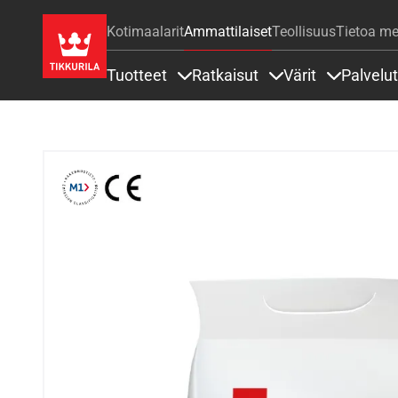
Kotimaalarit
Ammattilaiset
Teollisuus
Tietoa me
Tuotteet
Ratkaisut
Värit
Palvelut
Sisällöt Tuotteet alla
Sisällöt Ratkaisut a
Sisällöt Vä