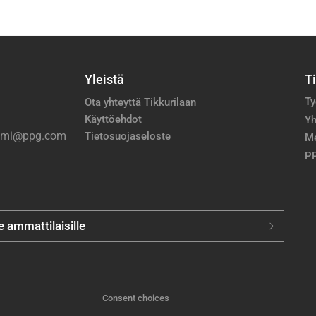
Yleistä
T
Ty
Ota yhteyttä Tikkurilaan
Käyttöehdot
Yh
nimi@ppg.com
Tietosuojaseloste
M
PP
je ammattilaisille
Consent choices