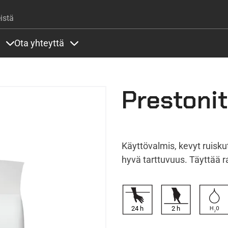
Hyppää pääsisältöön
istä
Ota yhteyttä
lla
rit alla
Sisällöt Palvelut alla
Sisällöt Ota yhteyttä alla
Prestoni
Käyttövalmis, kevyt ruisku
hyvä tarttuvuus. Täyttää 
24
h
2
h