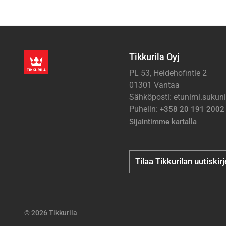
Tikkurila Oyj
PL 53, Heidehofintie 2
01301 Vantaa
Sähköposti: etunimi.suku
Puhelin:
+358 20 191 2002
Sijaintimme kartalla
Tilaa Tikkurilan uutiskir
© 2026 Tikkurila