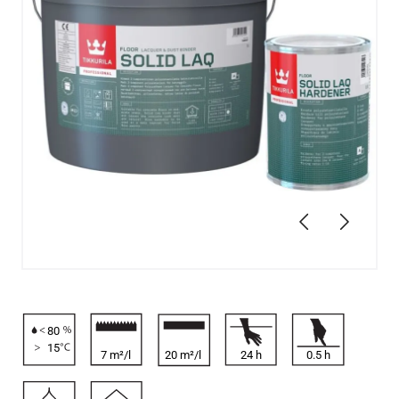
Edellinen
Seuraav
80
15
7 m²/l
20 m²/l
24
h
0.5
h