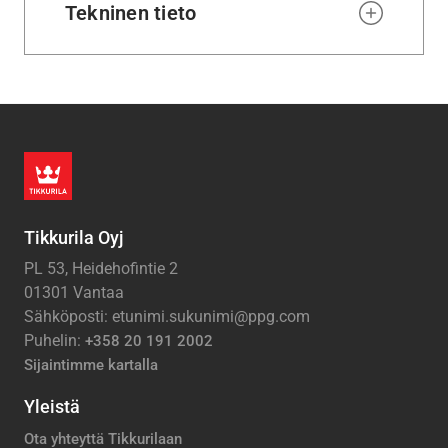
Tekninen tieto
Tikkurila Oyj
PL 53, Heidehofintie 2
01301 Vantaa
Sähköposti: etunimi.sukunimi@ppg.com
Puhelin:
+358 20 191 2002
Sijaintimme kartalla
Yleistä
Ota yhteyttä Tikkurilaan