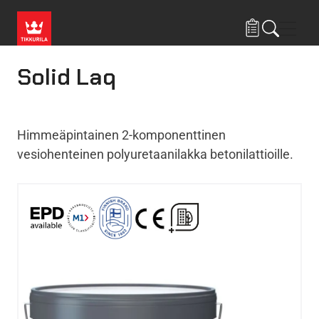
Hyppää pääsisältöön
Navig
Solid Laq
Himmeäpintainen 2-komponenttinen
vesiohenteinen polyuretaanilakka betonilattioille.