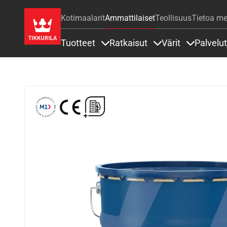
Kotimaalarit
Ammattilaiset
Teollisuus
Tietoa me
Tuotteet
Ratkaisut
Värit
Palvelut
Sisällöt Tuotteet alla
Sisällöt Ratkaisut a
Sisällöt Vä