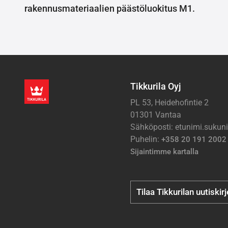
rakennusmateriaalien päästöluokitus M1.
Tikkurila Oyj
PL 53, Heidehofintie 2
01301 Vantaa
Sähköposti: etunimi.suku
Puhelin:
+358 20 191 2002
Sijaintimme kartalla
Tilaa Tikkurilan uutiskir