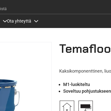
Hyppää pääsisältöön
istä
Ota yhteyttä
lla
rit alla
Sisällöt Palvelut alla
Sisällöt Ota yhteyttä alla
Temafloo
Kaksikomponenttinen, liuo
M1-luokiteltu
Soveltuu pohjustukseen 