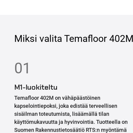
Miksi valita
Temafloor 402
01
M1-luokiteltu
Temafloor 402M on vähäpäästöinen
kapselointiepoksi, joka edistää terveellisen
sisäilman toteutumista, lisäämällä tilan
käyttömukavuutta ja hyvinvointia. Tuotteella on
Suomen Rakennustietosäätiö RTS:n myöntämä