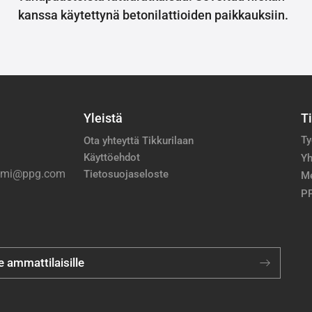
kanssa käytettynä betonilattioiden paikkauksiin.
Yleistä
T
Ty
Ota yhteyttä Tikkurilaan
Käyttöehdot
Yh
nimi@ppg.com
Tietosuojaseloste
M
PP
je ammattilaisille