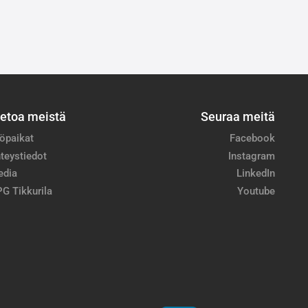
ietoa meistä
Seuraa meitä
öpaikat
Facebook
teystiedot
Instagram
edia
LinkedIn
G Tikkurila
Youtube