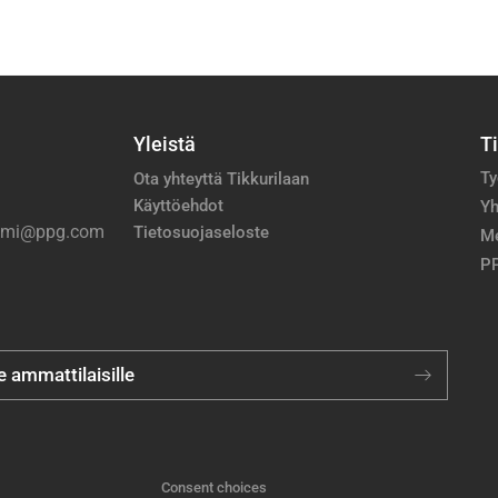
Yleistä
T
Ty
Ota yhteyttä Tikkurilaan
Käyttöehdot
Yh
nimi@ppg.com
Tietosuojaseloste
M
PP
je ammattilaisille
Consent choices