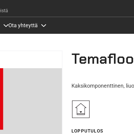
Hyppää pääsisältöön
istä
Ota yhteyttä
lla
rit alla
Sisällöt Palvelut alla
Sisällöt Ota yhteyttä alla
Temafloo
Kaksikomponenttinen, liuo
LOPPUTULOS