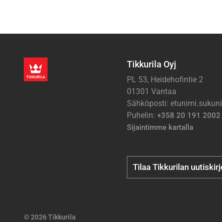
Tikkurila Oyj
PL 53, Heidehofintie 2
01301 Vantaa
Sähköposti: etunimi.suku
Puhelin:
+358 20 191 2002
Sijaintimme kartalla
Tilaa Tikkurilan uutiskir
© 2026 Tikkurila