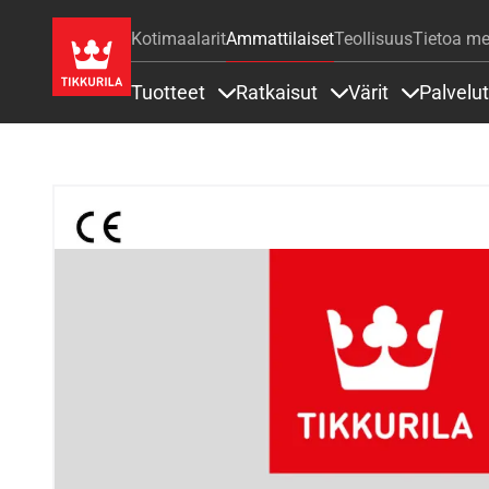
Kotimaalarit
Ammattilaiset
Teollisuus
Tietoa me
Tuotteet
Ratkaisut
Värit
Palvelut
Sisällöt Tuotteet alla
Sisällöt Ratkaisut a
Sisällöt Vä