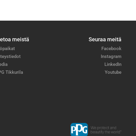
ietoa meistä
Seuraa meitä
öpaikat
Facebook
teystiedot
Instagram
edia
LinkedIn
G Tikkurila
Youtube