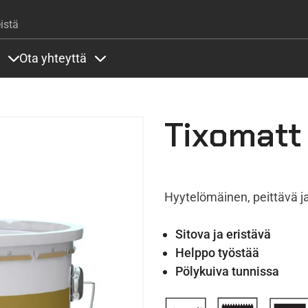
Hyppää pääsisältöön
istä
Ota yhteyttä
lla
rit alla
Sisällöt Palvelut alla
Sisällöt Ota yhteyttä alla
Tixomatt
Hyytelömäinen, peittävä ja
Sitova ja eristävä
Helppo työstää
Pölykuiva tunnissa