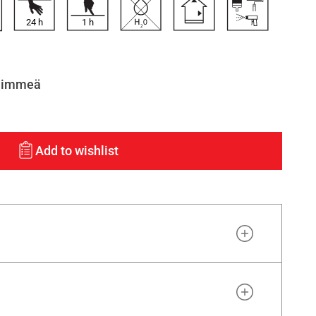
24
h
1
h
himmeä
Add to wishlist