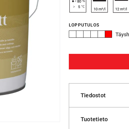
80
5
10 m²/l
12 m²/l
LOPPUTULOS
Täys
Tiedostot
Tuotetieto