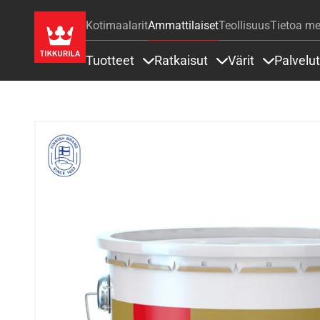
Kotimaalarit
Ammattilaiset
Teollisuus
Tietoa me
Tuotteet
Ratkaisut
Värit
Palvelut
Sisällöt Tuotteet alla
Sisällöt Ratkaisut a
Sisällöt Vä