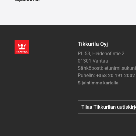
Tikkurila Oyj
PL 53, Heidehofintie 2
01301 Vantaa
Sähköposti: etunimi.suku
Puhelin:
+358 20 191 2002
Sijaintimme kartalla
Tilaa Tikkurilan uutiskir