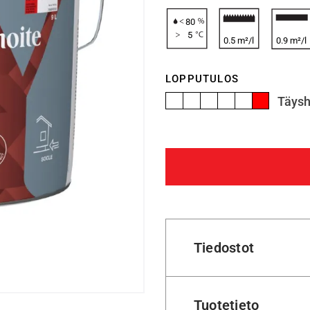
80
5
0.5 m²/l
0.9 m²/l
LOPPUTULOS
Täys
Tiedostot
Tuotetieto