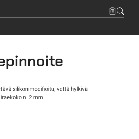
epinnoite
ävä silikonimodifioitu, vettä hylkivä
miraekoko n. 2 mm.