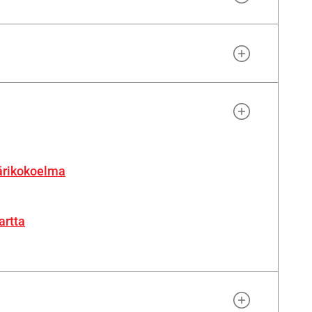
ärikokoelma
artta