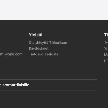
Yleistä
T
Ty
Ota yhteyttä Tikkurilaan
Käyttöehdot
Yh
nimi@ppg.com
Tietosuojaseloste
M
PP
je ammattilaisille