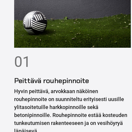
01
Peittävä rouhepinnoite
Hyvin peittävä, arvokkaan näköinen
rouhepinnoite on suunniteltu erityisesti uusille
ylitasoitetuille harkkopinnoille sekä
betonipinnoille. Rouhepinnoite estää kosteuden
tunkeutumisen rakenteeseen ja on vesihöyryä
läpäisevä.