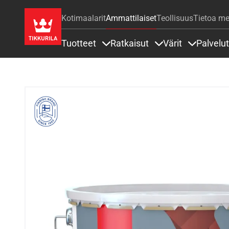
Kotimaalarit
Ammattilaiset
Teollisuus
Tietoa me
Tuotteet
Ratkaisut
Värit
Palvelut
Sisällöt Tuotteet alla
Sisällöt Ratkaisut a
Sisällöt Vä