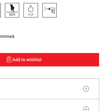
24
h
himmeä
Add to wishlist