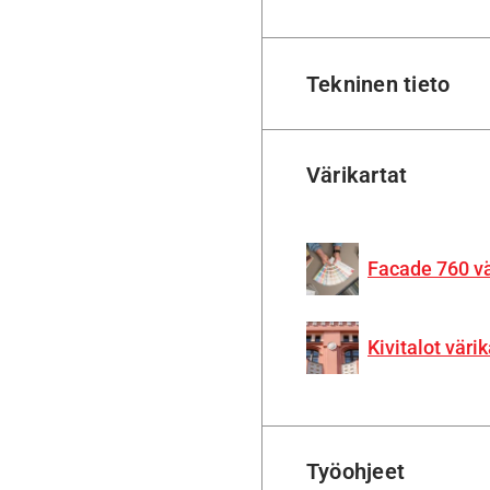
Tekninen tieto
Värikartat
Facade 760 v
Kivitalot värik
Työohjeet