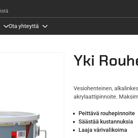
Hyppää pääsisältöön
istä
Ota yhteyttä
lla
rit alla
Sisällöt Palvelut alla
Sisällöt Ota yhteyttä alla
Yki Rouh
Vesiohenteinen, alkalinkest
akrylaattipinnoite. Maksi
Peittävä rouhepinnoite
Säästää kustannuksia
Laaja värivalikoima