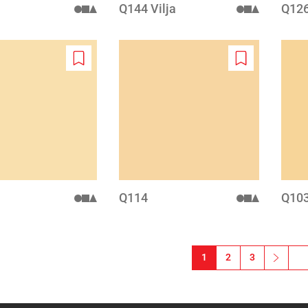
Q144 Vilja
Q12
Add
Add
to
to
wishlist
wishlist
Q114
Q10
1
2
3
››
Vii
Seuraa