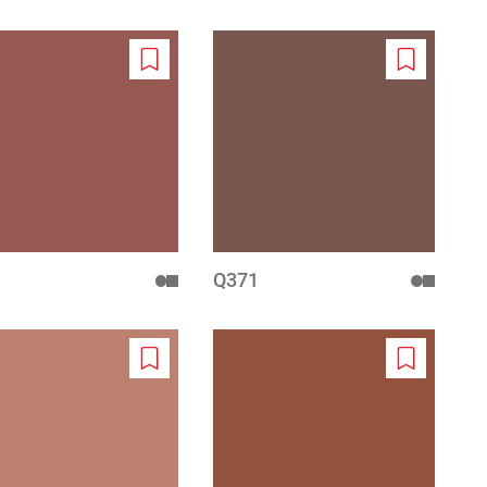
Add
Add
to
to
wishlist
wishlist
1
Q371
Add
Add
to
to
wishlist
wishlist