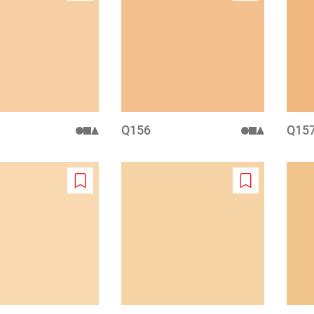
to
to
wishlist
wishlist
Q156
Q157
Add
Add
to
to
wishlist
wishlist