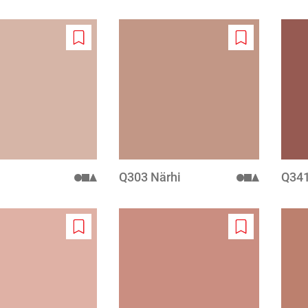
Add
Add
to
to
wishlist
wishlist
Q303 Närhi
Q34
Add
Add
to
to
wishlist
wishlist