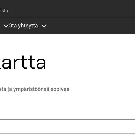
Hyppää pääsisältöön
istä
Ota yhteyttä
lla
rit alla
Sisällöt Palvelut alla
Sisällöt Ota yhteyttä alla
kartta
nista ja ympäristöönsä sopivaa