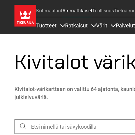
Kotimaalarit
Ammattilaiset
Teollisuus
Tietoa me
Tuotteet
Ratkaisut
Värit
Palvelut
Sisällöt Tuotteet alla
Sisällöt Ratkaisut a
Sisällöt Vä
Kivitalot väri
Kivitalot-värikarttaan on valittu 64 ajatonta, kau
julkisivuväriä.