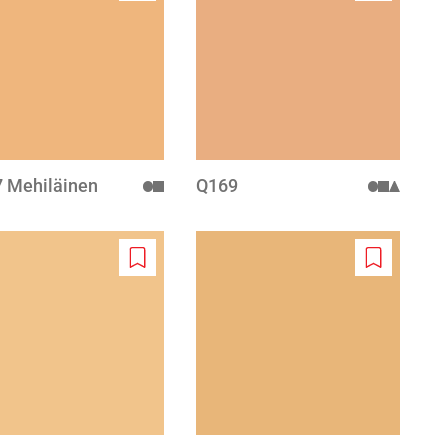
to
to
wishlist
wishlist
 Mehiläinen
Q169
Add
Add
to
to
wishlist
wishlist