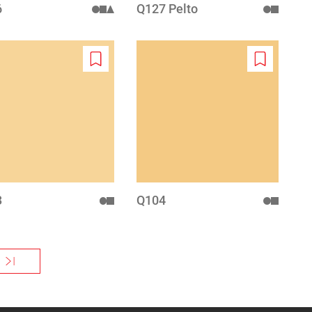
6
Q127 Pelto
Add
Add
to
to
wishlist
wishlist
3
Q104
meinen »
va sivu
Viimeinen sivu