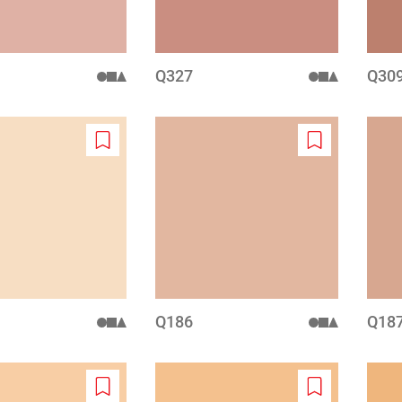
Q327
Q30
Add
Add
to
to
wishlist
wishlist
Q186
Q187
Add
Add