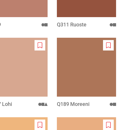
9
Q311 Ruoste
Add
Add
to
to
wishlist
wishlist
 Lohi
Q189 Moreeni
Add
Add