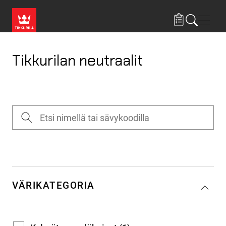
Hyppää pääsisältöön
Navig
Tikkurilan neutraalit
VÄRIKATEGORIA