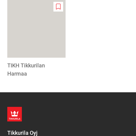
Add
to
wishlist
TIKH Tikkurilan
Harmaa
Tikkurila Oyj