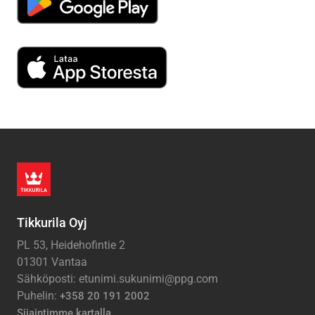
Tikkurila Oyj
PL 53, Heidehofintie 2
01301 Vantaa
Sähköposti: etunimi.sukunimi@ppg.com
Puhelin:
+358 20 191 2002
Sijaintimme kartalla