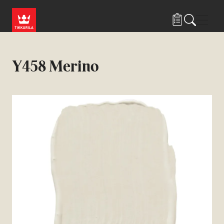
Hyppää pääsisältöön
Navig
Y458 Merino