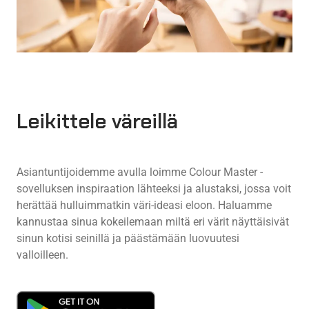
Leikittele väreillä
Asiantuntijoidemme avulla loimme Colour Master -
sovelluksen inspiraation lähteeksi ja alustaksi, jossa voit
herättää hulluimmatkin väri-ideasi eloon. Haluamme
kannustaa sinua kokeilemaan miltä eri värit näyttäisivät
sinun kotisi seinillä ja päästämään luovuutesi
valloilleen.