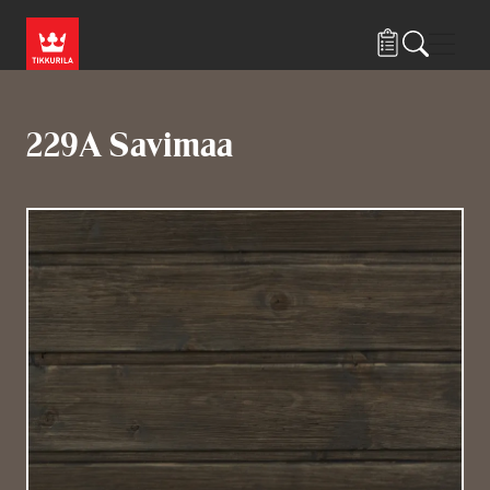
Hyppää pääsisältöön
Navig
229A Savimaa