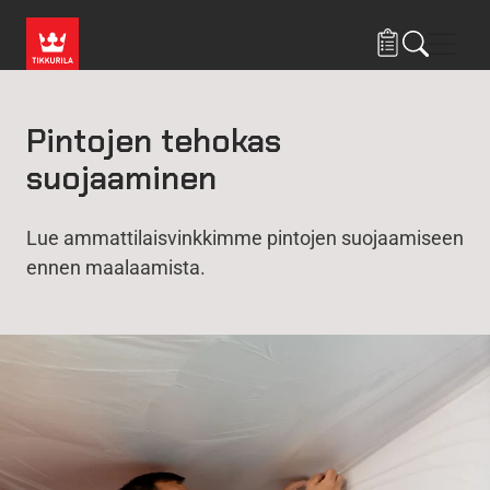
Hyppää pääsisältöön
Navig
Pintojen tehokas
suojaaminen
Lue ammattilaisvinkkimme pintojen suojaamiseen
ennen maalaamista.