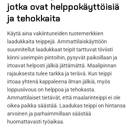
jotka ovat helppokäyttöisiä
ja tehokkaita
Käytä aina vakiintuneiden tuotemerkkien
laadukkaita teippejä. Ammattilaiskäyttöön
suunnitellut laadukkaat teipit tarttuvat tiiviisti
kiinni useimpiin pintoihin, pysyvät paikoillaan ja
irtoavat helposti jälkiä jättämättä. Maalipinnan
rajauksesta tulee tarkka ja terävä. Kun teippi
irtoaa yhtenä kappaleena ilman jälkiä, myös
loppusiivous on helppoa ja tehokasta.
Ammattilaiset tietävät, että maalarinteippi ei ole
oikea paikka säästää. Laadukas teippi on hintansa
arvoinen ja parhaimmillaan säästää
huomattavasti työaikaa.