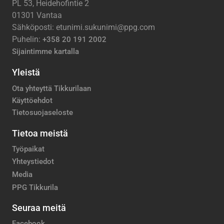
PL 53, Heidehofintie 2
01301 Vantaa
Sähköposti: etunimi.sukunimi@ppg.com
Puhelin:
+358 20 191 2002
Sijaintimme kartalla
Yleistä
Ota yhteyttä Tikkurilaan
Käyttöehdot
Tietosuojaseloste
Tietoa meistä
Työpaikat
Yhteystiedot
Media
PPG Tikkurila
Seuraa meitä
Facebook