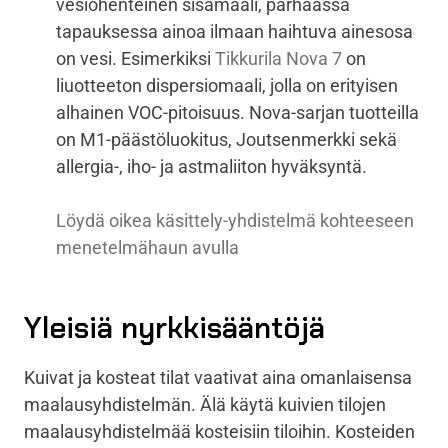
vesiohenteinen sisämaali, parhaassa
tapauksessa ainoa ilmaan haihtuva ainesosa
on vesi. Esimerkiksi
Tikkurila Nova 7
on
liuotteeton dispersiomaali, jolla on erityisen
alhainen VOC-pitoisuus. Nova-sarjan tuotteilla
on M1-päästöluokitus, Joutsenmerkki sekä
allergia-, iho- ja astmaliiton hyväksyntä.
Löydä oikea käsittely-yhdistelmä kohteeseen
menetelmähaun avulla
Yleisiä nyrkkisääntöjä
Kuivat ja kosteat tilat vaativat aina omanlaisensa
maalausyhdistelmän. Älä käytä kuivien tilojen
maalausyhdistelmää kosteisiin tiloihin. Kosteiden