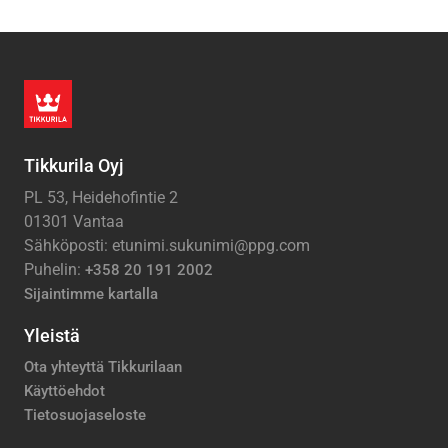
Tikkurila Oyj
PL 53, Heidehofintie 2
01301 Vantaa
Sähköposti: etunimi.sukunimi@ppg.com
Puhelin:
+358 20 191 2002
Sijaintimme kartalla
Yleistä
Ota yhteyttä Tikkurilaan
Käyttöehdot
Tietosuojaseloste