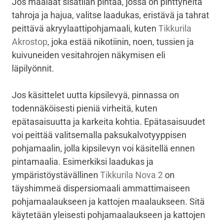
Jos maalaat sisätilan pintaa, jossa on pinttyneitä
tahroja ja hajua, valitse laadukas, eristävä ja tahrat
peittävä akryylaattipohjamaali, kuten
Tikkurila
Akrostop
, joka estää nikotiinin, noen, tussien ja
kuivuneiden vesitahrojen näkymisen eli
läpilyönnit.
Jos käsittelet uutta kipsilevyä, pinnassa on
todennäköisesti pieniä virheitä, kuten
epätasaisuutta ja karkeita kohtia. Epätasaisuudet
voi peittää valitsemalla paksukalvotyyppisen
pohjamaalin, jolla kipsilevyn voi käsitellä ennen
pintamaalia. Esimerkiksi laadukas ja
ympäristöystävällinen
Tikkurila Nova 2
on
täyshimmeä dispersiomaali ammattimaiseen
pohjamaalaukseen ja kattojen maalaukseen. Sitä
käytetään yleisesti pohjamaalaukseen ja kattojen