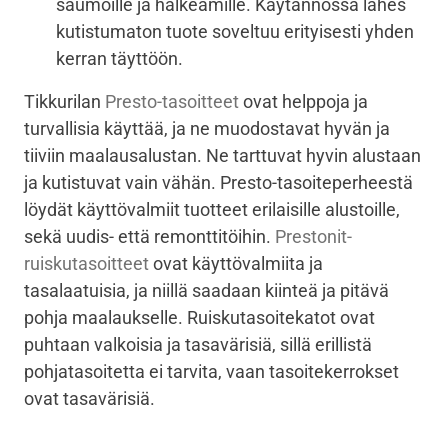
saumoille ja halkeamille. Käytännössä lähes
kutistumaton tuote soveltuu erityisesti yhden
kerran täyttöön.
Tikkurilan
Presto-tasoitteet
ovat helppoja ja
turvallisia käyttää, ja ne muodostavat hyvän ja
tiiviin maalausalustan. Ne tarttuvat hyvin alustaan
ja kutistuvat vain vähän. Presto-tasoiteperheestä
löydät käyttövalmiit tuotteet erilaisille alustoille,
sekä uudis- että remonttitöihin.
Prestonit-
ruiskutasoitteet
ovat käyttövalmiita ja
tasalaatuisia, ja niillä saadaan kiinteä ja pitävä
pohja maalaukselle. Ruiskutasoitekatot ovat
puhtaan valkoisia ja tasavärisiä, sillä erillistä
pohjatasoitetta ei tarvita, vaan tasoitekerrokset
ovat tasavärisiä.