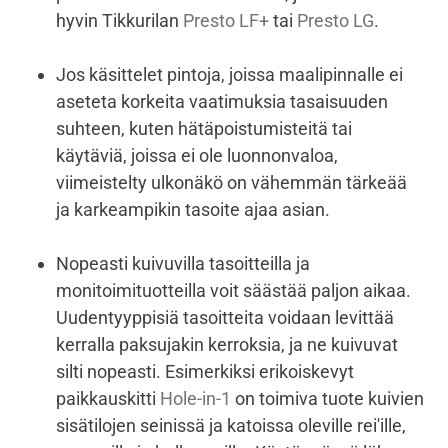
hyvin Tikkurilan
Presto LF+
tai
Presto LG
.
Jos käsittelet pintoja, joissa maalipinnalle ei
aseteta korkeita vaatimuksia tasaisuuden
suhteen, kuten hätäpoistumisteitä tai
käytäviä, joissa ei ole luonnonvaloa,
viimeistelty ulkonäkö on vähemmän tärkeää
ja karkeampikin tasoite ajaa asian.
Nopeasti kuivuvilla tasoitteilla ja
monitoimituotteilla voit säästää paljon aikaa.
Uudentyyppisiä tasoitteita voidaan levittää
kerralla paksujakin kerroksia, ja ne kuivuvat
silti nopeasti. Esimerkiksi erikoiskevyt
paikkauskitti
Hole-in-1
on toimiva tuote kuivien
sisätilojen seinissä ja katoissa oleville rei'ille,