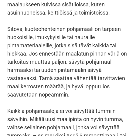
maalaukseen kuivissa sisätiloissa, kuten
asuinhuoneissa, keittiöissä ja toimistoissa.
Sitova, liuoteohenteinen pohjamaali on tarpeen
huokoisille, imukykyisille tai hauraille
pintamateriaaleille, jotka sisältävät kalkkia tai
hiekkaa. Jos ennestään maalatun pinnan väriä on
tarkoitus muuttaa paljon, sävytä pohjamaali
harmaaksi tai uuden pintamaalin sävyä
vastaavaksi. Tämä saattaa vähentää tarvittavien
maalikerrosten määrää, ja hyvä lopputulos
saavutetaan nopeammin.
Kaikkia pohjamaaleja ei voi sävyttää tummiin
sävyihin. Mikäli uusi maalipinta on hyvin tumma,
valitse sellainen pohjamaali, jonka voi sävyttää
tummaksi – esimerkiksi
Ässä 3
remonttimaali, tai