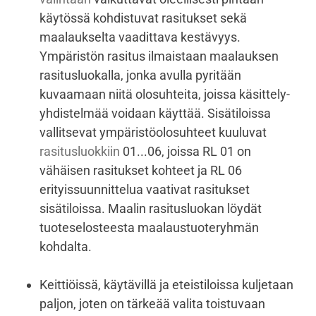
käytössä kohdistuvat rasitukset sekä
maalaukselta vaadittava kestävyys.
Ympäristön rasitus ilmaistaan maalauksen
rasitusluokalla, jonka avulla pyritään
kuvaamaan niitä olosuhteita, joissa käsittely-
yhdistelmää voidaan käyttää. Sisätiloissa
vallitsevat ympäristöolosuhteet kuuluvat
rasitusluokkiin
01...06, joissa RL 01 on
vähäisen rasitukset kohteet ja RL 06
erityissuunnittelua vaativat rasitukset
sisätiloissa. Maalin rasitusluokan löydät
tuoteselosteesta maalaustuoteryhmän
kohdalta.
Keittiöissä, käytävillä ja eteistiloissa kuljetaan
paljon, joten on tärkeää valita toistuvaan