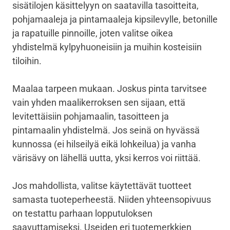
sisätilojen käsittelyyn on saatavilla tasoitteita,
pohjamaaleja ja pintamaaleja kipsilevylle, betonille
ja rapatuille pinnoille, joten valitse oikea
yhdistelmä kylpyhuoneisiin ja muihin kosteisiin
tiloihin.
Maalaa tarpeen mukaan. Joskus pinta tarvitsee
vain yhden maalikerroksen sen sijaan, että
levitettäisiin pohjamaalin, tasoitteen ja
pintamaalin yhdistelmä. Jos seinä on hyvässä
kunnossa (ei hilseilyä eikä lohkeilua) ja vanha
värisävy on lähellä uutta, yksi kerros voi riittää.
Jos mahdollista, valitse käytettävät tuotteet
samasta tuoteperheestä. Niiden yhteensopivuus
on testattu parhaan lopputuloksen
saavuttamiseksi. Useiden eri tuotemerkkien