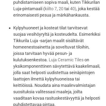
puhdistamiseen sopiva maali, kuten Tikkurilan
Luja-pintamaali (
kiilto 7
,
20
tai
40)
, joka kestää
erinomaisesti pesua ja märkähankausta.
Kylpyhuoneet ja kosteat tilat tarvitsevat
suojaa vesihöyryltä ja kosteudelta. Esimerkiksi
Tikkurila Luja -sarjan maalit sisältävät
homeenestoainetta ja soveltuvat tiloihin,
joissa tarvitaan hyvää pesun- ja
kulutuksenkestoa.
Luja Ceramic Tiles
on
yksikomponenttinen sävytettävä kaakelimaali,
jolla saat helposti uudistettua seinäpintojen
laattojen ilmettä kylpyhuoneissa tai
keittiöissä. Noudata aina maalinvalmistajan
suosituksia valitessasi maaleja, joilta
vaaditaan kovaa rasituskestävyyttä ja helposti
puhdistettavaa pintaa.