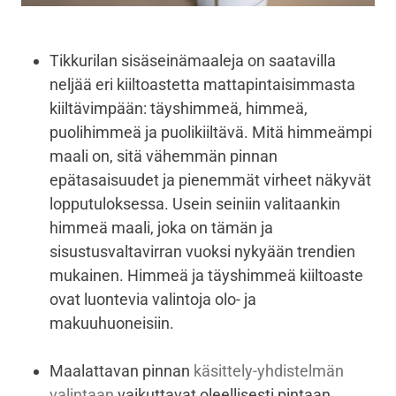
Tikkurilan sisäseinämaaleja on saatavilla
neljää eri kiiltoastetta mattapintaisimmasta
kiiltävimpään: täyshimmeä, himmeä,
puolihimmeä ja puolikiiltävä. Mitä himmeämpi
maali on, sitä vähemmän pinnan
epätasaisuudet ja pienemmät virheet näkyvät
lopputuloksessa. Usein seiniin valitaankin
himmeä maali, joka on tämän ja
sisustusvaltavirran vuoksi nykyään trendien
mukainen. Himmeä ja täyshimmeä kiiltoaste
ovat luontevia valintoja olo- ja
makuuhuoneisiin.
Maalattavan pinnan
käsittely-yhdistelmän
valintaan
vaikuttavat oleellisesti pintaan