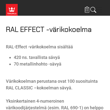
Hyppää pääsisältöön
Navig
RAL EFFECT -värikokoelma
RAL-Effect -värikokoelma sisältää
420 ns. tavallista sävyä
70 metallinhohto -sävyä
Värikokoelman perustana ovat 100 suosituinta
RAL CLASSIC –kokoelman
sävyä.
Yksinkertainen 4-numeroinen
värikoodijärjestelmä (esim. RAL 690-1) on helppo