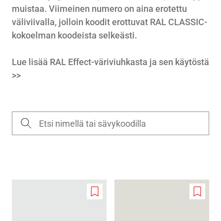
muistaa. Viimeinen numero on aina erotettu
väliviivalla, jolloin koodit erottuvat
RAL CLASSIC-
kokoelman
koodeista selkeästi.
Lue lisää RAL Effect-väriviuhkasta ja sen käytöstä
>>
Add
Add
to
to
wishlist
wishlis