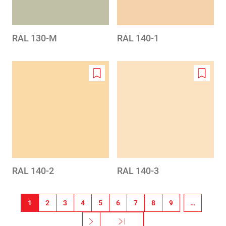
RAL 130-M
RAL 140-1
Add
Add
to
to
wishlist
wishlis
RAL 140-2
RAL 140-3
Sivutus
1
2
3
4
5
6
7
8
9
…
››
Viimeinen »
Seuraava sivu
Viimeinen sivu