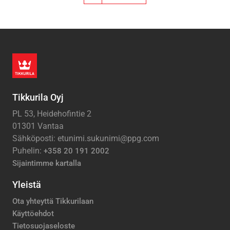
Tikkurila Oyj
PL 53, Heidehofintie 2
01301 Vantaa
Sähköposti: etunimi.sukunimi@ppg.com
Puhelin:
+358 20 191 2002
Sijaintimme kartalla
Yleistä
Ota yhteyttä Tikkurilaan
Käyttöehdot
Tietosuojaseloste