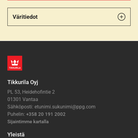
Väritiedot
Tikkurila Oyj
PL 53, Heidehofintie 2
01301 Vantaa
Sähköposti: etunimi.sukunimi@ppg.com
Puhelin:
+358 20 191 2002
Sijaintimme kartalla
Yleistä