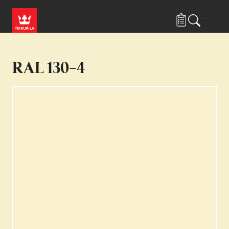
Hyppää pääsisältöön
Navig
RAL 130-4