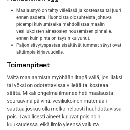
Maalaustyö on tehty viileässä ja kosteassa tai juuri
ennen sadetta. Huonoista olosuhteista johtuva
pidempi kuivumisaika mahdollistaa maalin
vesiliukoisten ainesosien nousemisen pinnalle,
ennen kuin pinta on täysin kuivunut.
Paljon sävytyspastaa sisältävät tummat sävyt ovat
alttiimpia kirjavuudelle.
Toimenpiteet
Vältä maalaamista myöhään iltapäivällä, jos illaksi
tai yöksi on odotettavissa viileää tai kosteaa
säätä. Mikäli ongelma ilmenee heti maalausta
seuraavina päivinä, vesiliukoinen materiaali
saattaa joskus olla melko helposti huuhdottavissa
pois. Tavallisesti aineet kuluvat pois noin
kuukaudessa, eikä ilmiö yleensä vaikuta