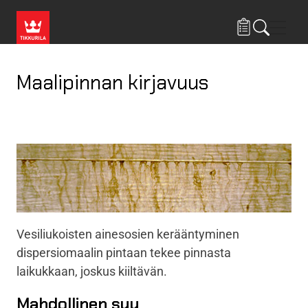
Hyppää pääsisältöön
Navig
Maalipinnan kirjavuus
Vesiliukoisten ainesosien kerääntyminen
dispersiomaalin pintaan tekee pinnasta
laikukkaan, joskus kiiltävän.
Mahdollinen syy