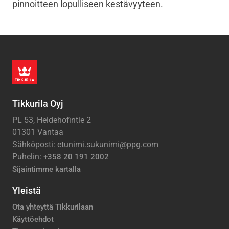
pinnoitteen lopulliseen kestävyyteen.
Tikkurila Oyj
PL 53, Heidehofintie 2
01301 Vantaa
Sähköposti: etunimi.sukunimi@ppg.com
Puhelin:
+358 20 191 2002
Sijaintimme kartalla
Yleistä
Ota yhteyttä Tikkurilaan
Käyttöehdot