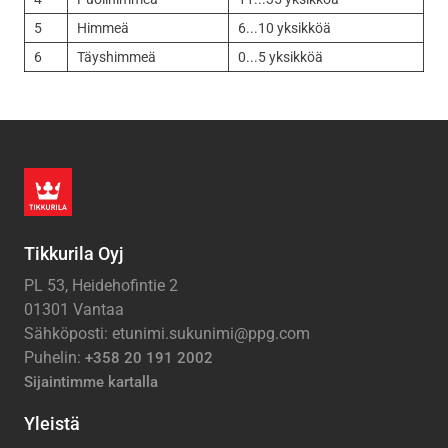
5
Himmeä
6...10 yksikköä
6
Täyshimmeä
0...5 yksikköä
Tikkurila Oyj
PL 53, Heidehofintie 2
01301 Vantaa
Sähköposti: etunimi.sukunimi@ppg.com
Puhelin:
+358 20 191 2002
Sijaintimme kartalla
Yleistä