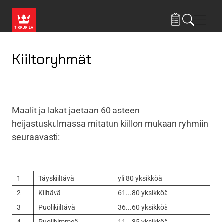
Hyppää pääsisältöön
Navig
Kiiltoryhmät
Maalit ja lakat jaetaan 60 asteen
heijastuskulmassa mitatun kiillon mukaan ryhmiin
seuraavasti:
1
Täyskiiltävä
yli 80 yksikköä
2
Kiiltävä
61...80 yksikköä
3
Puolikiiltävä
36...60 yksikköä
4
Puolihimmeä
11...35 yksikköä