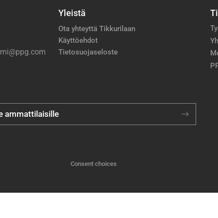
Yleistä
T
Ty
Ota yhteyttä Tikkurilaan
Käyttöehdot
Yh
nimi@ppg.com
Tietosuojaseloste
M
PP
je ammattilaisille
Consent choices