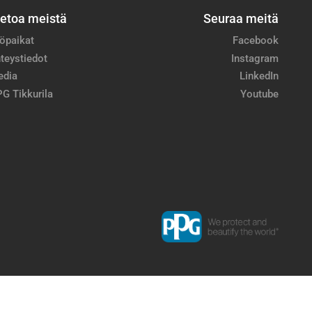
ietoa meistä
Seuraa meitä
öpaikat
Facebook
teystiedot
Instagram
edia
LinkedIn
G Tikkurila
Youtube