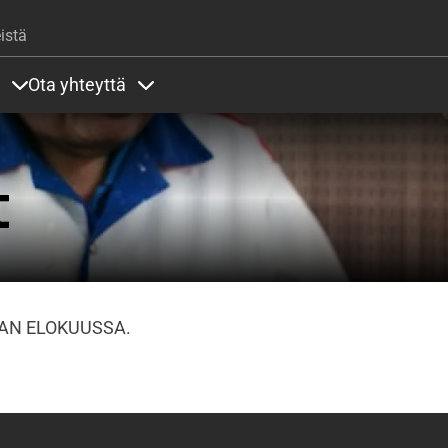
Hyppää pääsisältöön
istä
Ota yhteyttä
lla
rit alla
Sisällöt Palvelut alla
Sisällöt Ota yhteyttä alla
t
AAN ELOKUUSSA.