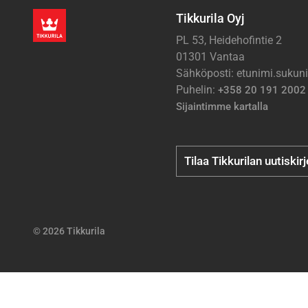
Tikkurila Oyj
PL 53, Heidehofintie 2
01301 Vantaa
Sähköposti: etunimi.suku
Puhelin:
+358 20 191 2002
Sijaintimme kartalla
Tilaa Tikkurilan uutiskir
© 2026 Tikkurila