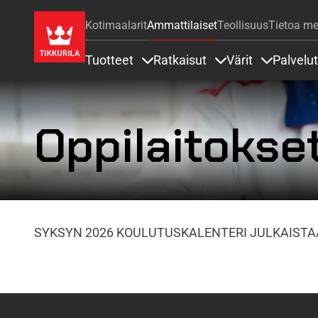
Kotimaalarit
Ammattilaiset
Teollisuus
Tietoa me
Tuotteet
Ratkaisut
Värit
Palvelut
Sisällöt Tuotteet alla
Sisällöt Ratkaisut a
Sisällöt Vä
Oppilaitokse
SYKSYN 2026 KOULUTUSKALENTERI JULKAIST