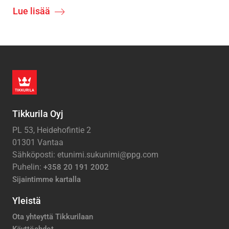
Lue lisää
Tikkurila Oyj
PL 53, Heidehofintie 2
01301 Vantaa
Sähköposti: etunimi.sukunimi@ppg.com
Puhelin:
+358 20 191 2002
Sijaintimme kartalla
Yleistä
Ota yhteyttä Tikkurilaan