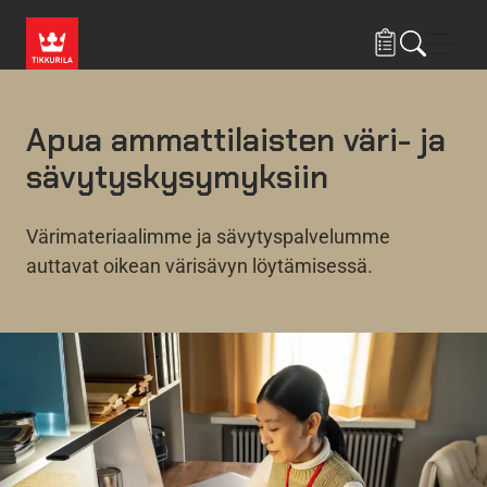
Hyppää pääsisältöön
Navig
Apua ammattilaisten väri- ja
sävytyskysymyksiin
Värimateriaalimme ja sävytyspalvelumme
auttavat oikean värisävyn löytämisessä.