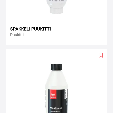
SPAKKELI PUUKITTI
Puukitti
Add
to
wishlis