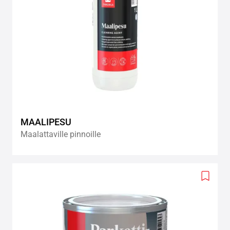
MAALIPESU
Maalattaville pinnoille
Add
to
wishlis