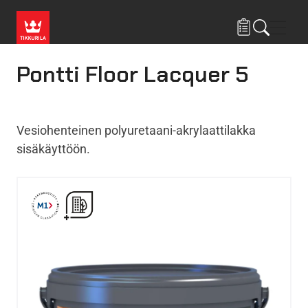
Hyppää pääsisältöön
Navig
Pontti Floor Lacquer 5
Vesiohenteinen polyuretaani-akrylaattilakka
sisäkäyttöön.