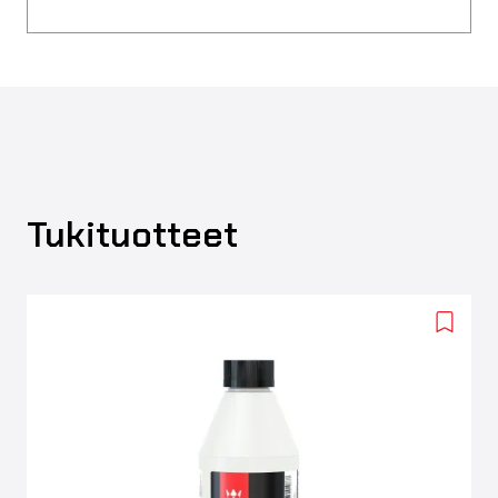
Tukituotteet
Add
to
wishlis