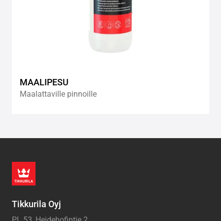
MAALIPESU
Maalattaville pinnoille
Tikkurila Oyj
PL 53, Heidehofintie 2