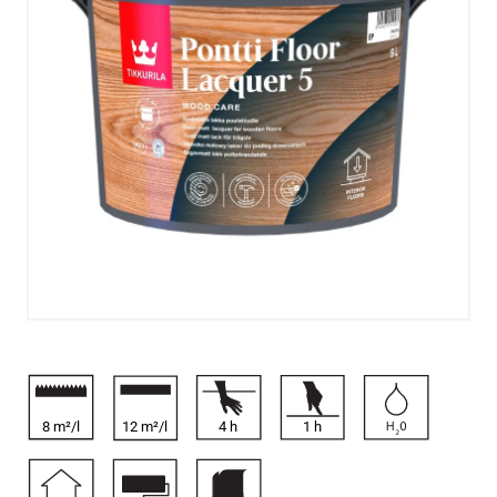
8 m²/l
12 m²/l
4
h
1
h