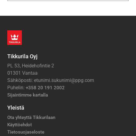
Tikkurila Oyj
PL 53, Heidehofintie 2
01301 Vantaa
Sähköposti: etunimi.sukunimi@ppg.com
Puhelin:
+358 20 191 2002
Sijaintimme kartalla
Yleistä
Ota yhteyttä Tikkurilaan
Käyttöehdot
Tietosuojaseloste