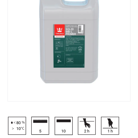
80
10
5
10
2
h
1
h