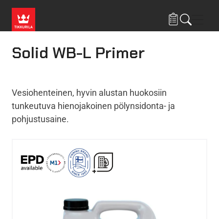
Hyppää pääsisältöön
Navig
Solid WB-L Primer
Vesiohenteinen, hyvin alustan huokosiin
tunkeutuva hienojakoinen pölynsidonta- ja
pohjustusaine.