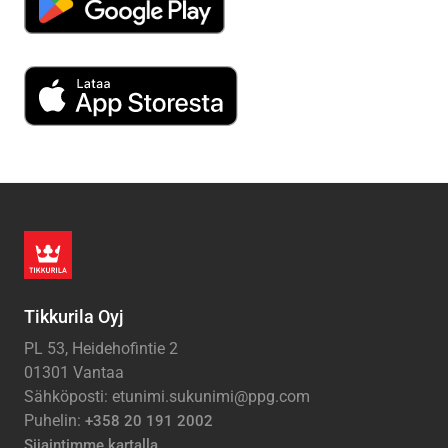
Tikkurila Oyj
PL 53, Heidehofintie 2
01301 Vantaa
Sähköposti: etunimi.sukunimi@ppg.com
Puhelin:
+358 20 191 2002
Sijaintimme kartalla