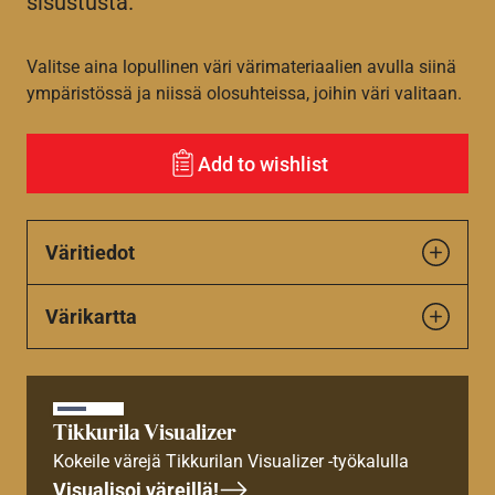
sisustusta.
Valitse aina lopullinen väri värimateriaalien avulla siinä
ympäristössä ja niissä olosuhteissa, joihin väri valitaan.
Add to wishlist
Väritiedot
Värikartta
Tikkurila Visualizer
Kokeile värejä Tikkurilan Visualizer -työkalulla
Visualisoi väreillä!