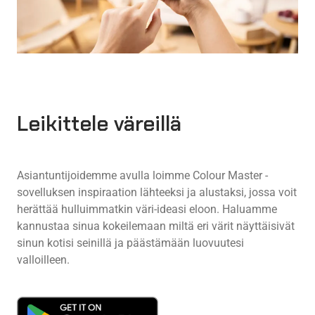
Leikittele väreillä
Asiantuntijoidemme avulla loimme Colour Master -
sovelluksen inspiraation lähteeksi ja alustaksi, jossa voit
herättää hulluimmatkin väri-ideasi eloon. Haluamme
kannustaa sinua kokeilemaan miltä eri värit näyttäisivät
sinun kotisi seinillä ja päästämään luovuutesi
valloilleen.