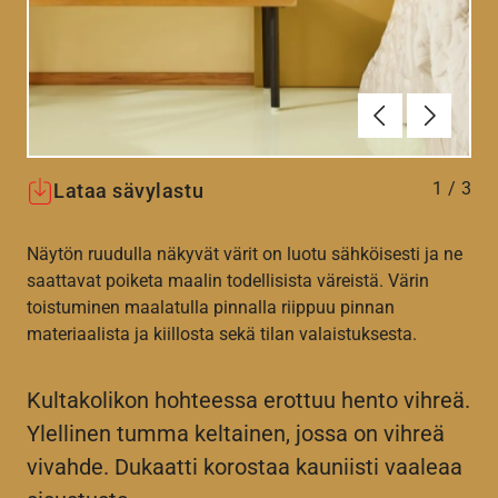
Edellinen
Seuraav
1
/
3
Lataa sävylastu
Näytön ruudulla näkyvät värit on luotu sähköisesti ja ne
saattavat poiketa maalin todellisista väreistä. Värin
toistuminen maalatulla pinnalla riippuu pinnan
materiaalista ja kiillosta sekä tilan valaistuksesta.
Kultakolikon hohteessa erottuu hento vihreä.
Ylellinen tumma keltainen, jossa on vihreä
vivahde. Dukaatti korostaa kauniisti vaaleaa