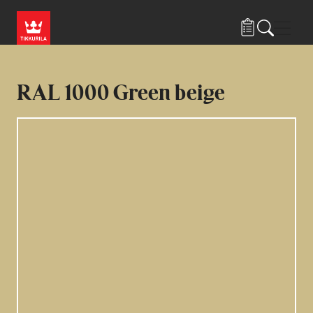
Hyppää pääsisältöön
Navig
RAL 1000 Green beige