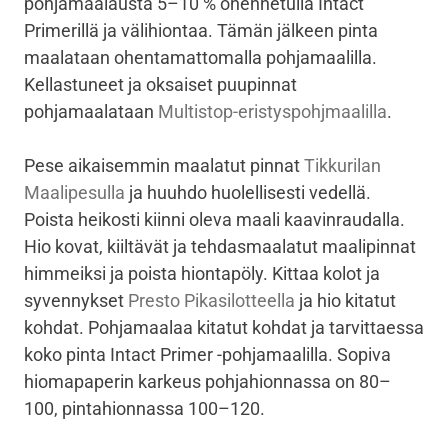
pohjamaalausta 5–10 % ohennetulla Intact
Primerillä ja välihiontaa. Tämän jälkeen pinta
maalataan ohentamattomalla pohjamaalilla.
Kellastuneet ja oksaiset puupinnat
pohjamaalataan
Multistop-eristyspohjmaalilla
.
Pese aikaisemmin maalatut pinnat
Tikkurilan
Maalipesulla
ja huuhdo huolellisesti vedellä.
Poista heikosti kiinni oleva maali kaavinraudalla.
Hio kovat, kiiltävät ja tehdasmaalatut maalipinnat
himmeiksi ja poista hiontapöly. Kittaa kolot ja
syvennykset
Presto Pikasilotteella
ja hio kitatut
kohdat. Pohjamaalaa kitatut kohdat ja tarvittaessa
koko pinta Intact Primer -pohjamaalilla. Sopiva
hiomapaperin karkeus pohjahionnassa on 80–
100, pintahionnassa 100–120.