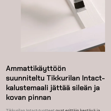
Ammattikäyttöön
suunniteltu Tikkurilan Intact-
kalustemaali jättää sileän ja
kovan pinnan
Tikkurilan Intact-tuotteet
ovat erittäin kestävä ja