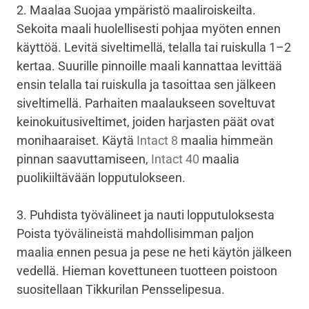
2. Maalaa Suojaa ympäristö maaliroiskeilta.
Sekoita maali huolellisesti pohjaa myöten ennen
käyttöä. Levitä siveltimellä, telalla tai ruiskulla 1–2
kertaa. Suurille pinnoille maali kannattaa levittää
ensin telalla tai ruiskulla ja tasoittaa sen jälkeen
siveltimellä. Parhaiten maalaukseen soveltuvat
keinokuitusiveltimet, joiden harjasten päät ovat
monihaaraiset. Käytä
Intact 8
maalia himmeän
pinnan saavuttamiseen,
Intact 40
maalia
puolikiiltävään lopputulokseen.
3. Puhdista työvälineet ja nauti lopputuloksesta
Poista työvälineistä mahdollisimman paljon
maalia ennen pesua ja pese ne heti käytön jälkeen
vedellä. Hieman kovettuneen tuotteen poistoon
suositellaan Tikkurilan Pensselipesua.