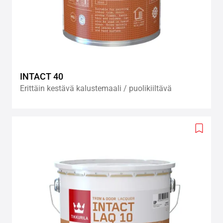
INTACT 40
Erittäin kestävä kalustemaali / puolikiiltävä
Add
to
wishlis