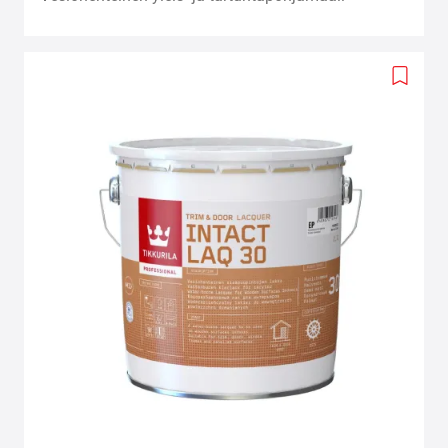
Add
to
wishlis