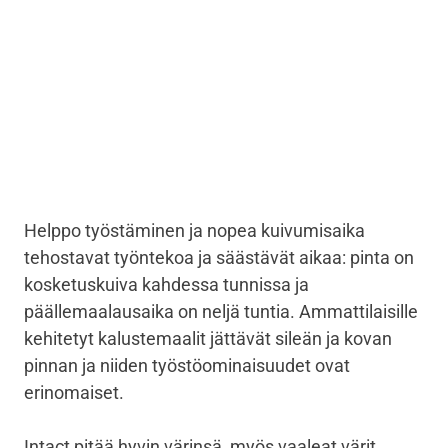
Helppo työstäminen ja nopea kuivumisaika
tehostavat työntekoa ja säästävät aikaa: pinta on
kosketuskuiva kahdessa tunnissa ja
päällemaalausaika on neljä tuntia. Ammattilaisille
kehitetyt kalustemaalit jättävät sileän ja kovan
pinnan ja niiden työstöominaisuudet ovat
erinomaiset.
Intact pitää hyvin värinsä, myös vaaleat värit.