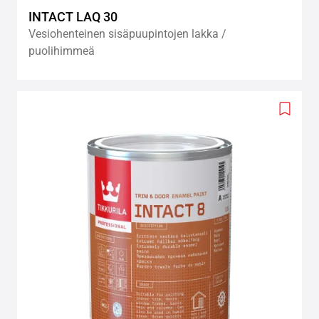
INTACT LAQ 30
Vesiohenteinen sisäpuupintojen lakka /
puolihimmeä
Add
to
wishlis