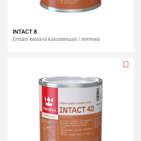
INTACT 8
Erittäin kestävä kalustemaali / himmeä
Add
to
wishlis