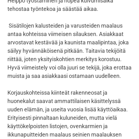
Helppo työstäminen ja nopea kuivumisaika
tehostaa työntekoa ja säästää aikaa.
Sisätilojen kalusteiden ja varusteiden maalaus
antaa kohteissa viimeisen silauksen. Asiakkaat
arvostavat kestävää ja kaunista maalipintaa, joka
säilyy hyvännäköisenä pitkään. Taitavia tekijöitä
riittää, joten yksityiskohtien merkitys korostuu.
Hyvä viimeistely voi olla juuri se tekijä, joka erottaa
muista ja saa asiakkaasi ostamaan uudelleen.
Korjauskohteissa kiinteät rakenneosat ja
huonekalut saavat ammattilaisen käsittelyssä
uuden elämän, ja useita vuosia lisää käyttöaikaa.
Erityisesti pinnaltaan kuluneiden, mutta vielä
käyttökelpoisten listojen, ovenkarmien ja
ikkunapuitteiden maalaus seinien maalauksen