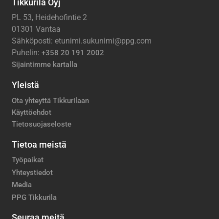
Tikkurila Oyj
PL 53, Heidehofintie 2
01301 Vantaa
Sähköposti: etunimi.sukunimi@ppg.com
Puhelin:
+358 20 191 2002
Sijaintimme kartalla
Yleistä
Ota yhteyttä Tikkurilaan
Käyttöehdot
Tietosuojaseloste
Tietoa meistä
Työpaikat
Yhteystiedot
Media
PPG Tikkurila
Seuraa meitä