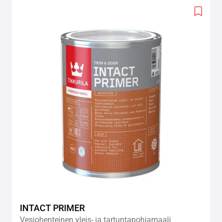
Add
to
wishlis
INTACT PRIMER
Vesiohenteinen yleis- ja tartuntapohjamaali