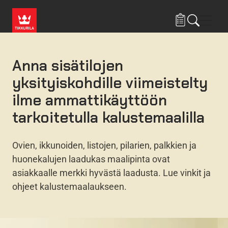
Hyppää pääsisältöön
Navig
Anna sisätilojen
yksityiskohdille viimeistelty
ilme ammattikäyttöön
tarkoitetulla kalustemaalilla
Ovien, ikkunoiden, listojen, pilarien, palkkien ja
huonekalujen laadukas maalipinta ovat
asiakkaalle merkki hyvästä laadusta. Lue vinkit ja
ohjeet kalustemaalaukseen.