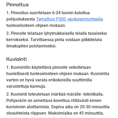
Pinnoitus
Pinnoitus suoritetaan 6-24 tunnin kuluttua
pohjustuksesta
Temafloor P300 -epoksipinnoitteella
tuoteselosteen ohjeen mukaan.
Pinnoite telataan lyhytnukkaisella telalla tasaiseksi
kerrokseksi. Tarvittaessa pinta voidaan piikkitelata
ilmakuplien poistamiseksi.
Kuviointi
Kuviointiin käytettävä pinnoite sekoitetaan
huolellisesti tuoteselosteen ohjeen mukaan. Kuviointia
varten on hyvä varata erikokoisilla suuttimilla
varustettuja kannuja.
Kuviointi toteutetaan märkää märälle -tekniikalla.
Pohjavärin on annettava kovettua riittävästi ennen
kuvioinnin aloittamista. Sopiva aika on 20-30 minuuttia
olosuhteista riippuen. Maksimiaika on 45 minuuttia,