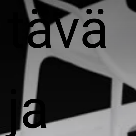
tävä
ja