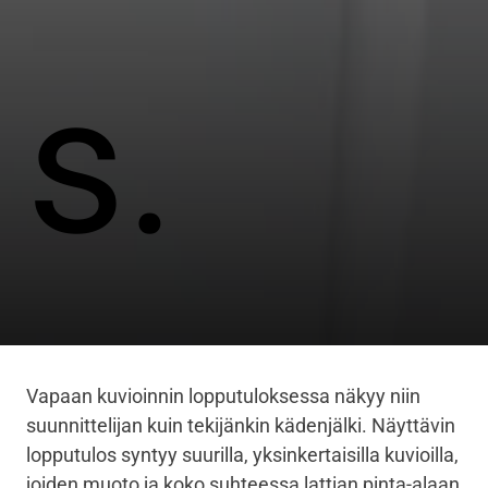
s.
Vapaan kuvioinnin lopputuloksessa näkyy niin
suunnittelijan kuin tekijänkin kädenjälki. Näyttävin
lopputulos syntyy suurilla, yksinkertaisilla kuvioilla,
joiden muoto ja koko suhteessa lattian pinta-alaan