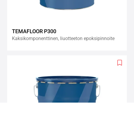
TEMAFLOOR P300
Kaksikomponenttinen, liuotteeton epoksipinnoite
Add
to
wishlis