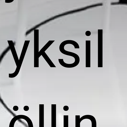
yksil
öllin