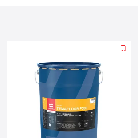
Add
to
wishlis