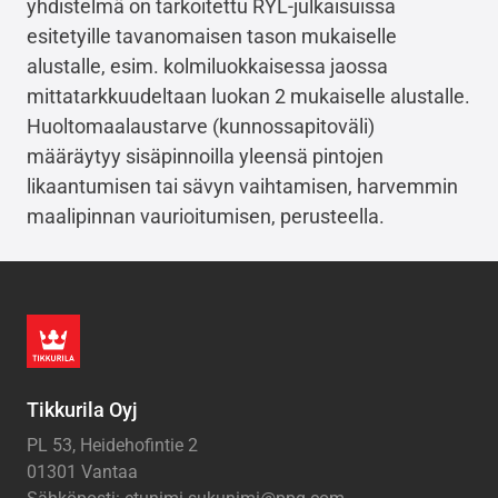
yhdistelmä on tarkoitettu RYL-julkaisuissa
esitetyille tavanomaisen tason mukaiselle
alustalle, esim. kolmiluokkaisessa jaossa
mittatarkkuudeltaan luokan 2 mukaiselle alustalle.
Huoltomaalaustarve (kunnossapitoväli)
määräytyy sisäpinnoilla yleensä pintojen
likaantumisen tai sävyn vaihtamisen, harvemmin
maalipinnan vaurioitumisen, perusteella.
Tikkurila Oyj
PL 53, Heidehofintie 2
01301 Vantaa