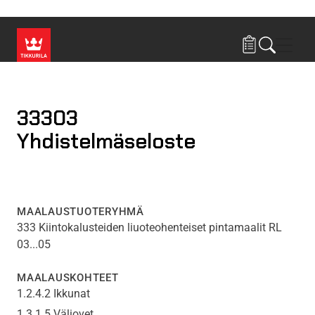
Hyppää pääsisältöön
Navig
33303
Yhdistelmäseloste
MAALAUSTUOTERYHMÄ
333 Kiintokalusteiden liuoteohenteiset pintamaalit RL
03...05
MAALAUSKOHTEET
1.2.4.2 Ikkunat
1.3.1.5 Väliovet