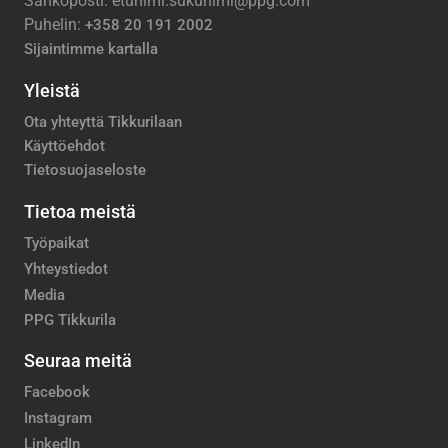
Sähköposti: etunimi.sukunimi@ppg.com
Puhelin:
+358 20 191 2002
Sijaintimme kartalla
Yleistä
Ota yhteyttä Tikkurilaan
Käyttöehdot
Tietosuojaseloste
Tietoa meistä
Työpaikat
Yhteystiedot
Media
PPG Tikkurila
Seuraa meitä
Facebook
Instagram
LinkedIn