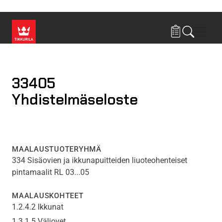
Hyppää pääsisältöön
Navig
33405
Yhdistelmäseloste
MAALAUSTUOTERYHMÄ
334 Sisäovien ja ikkunapuitteiden liuoteohenteiset
pintamaalit RL 03...05
MAALAUSKOHTEET
1.2.4.2 Ikkunat
1.3.1.5 Väliovet