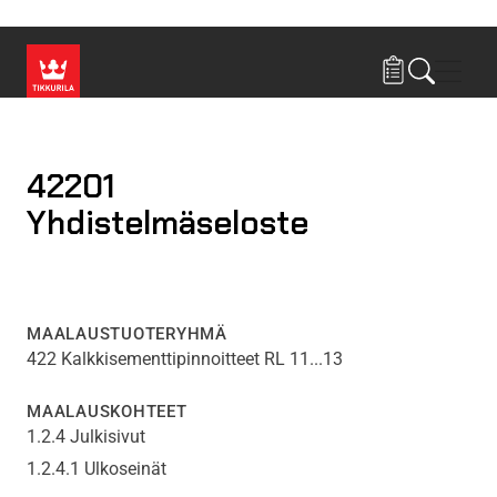
Hyppää pääsisältöön
Navig
42201
Yhdistelmäseloste
MAALAUSTUOTERYHMÄ
422 Kalkkisementtipinnoitteet RL 11...13
MAALAUSKOHTEET
1.2.4 Julkisivut
1.2.4.1 Ulkoseinät