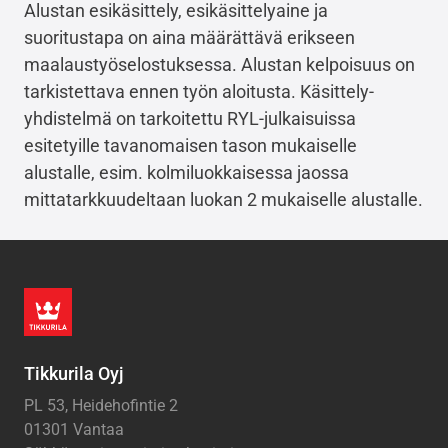
Alustan esikäsittely, esikäsittelyaine ja
suoritustapa on aina määrättävä erikseen
maalaustyöselostuksessa. Alustan kelpoisuus on
tarkistettava ennen työn aloitusta. Käsittely-
yhdistelmä on tarkoitettu RYL-julkaisuissa
esitetyille tavanomaisen tason mukaiselle
alustalle, esim. kolmiluokkaisessa jaossa
mittatarkkuudeltaan luokan 2 mukaiselle alustalle.
Tikkurila Oyj
PL 53, Heidehofintie 2
01301 Vantaa