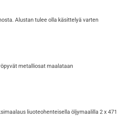
sta. Alustan tulee olla käsittelyä varten
 Syöpyvät metalliosat maalataan
ksimaalaus liuoteohenteisella öljymaalilla 2 x 471