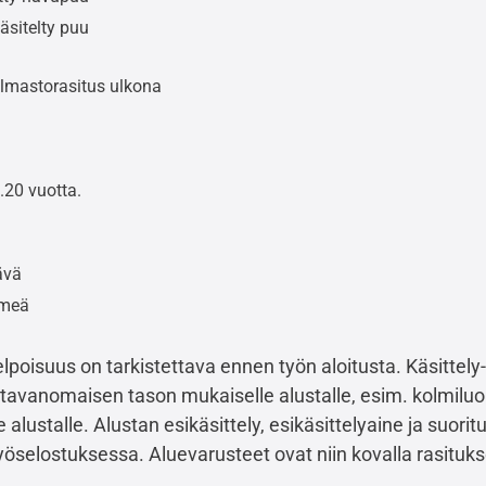
sitelty puu
ilmastorasitus ulkona
..20 vuotta.
ävä
mmeä
lpoisuus on tarkistettava ennen työn aloitusta. Käsittely
e tavanomaisen tason mukaiselle alustalle, esim. kolmil
 alustalle. Alustan esikäsittely, esikäsittelyaine ja suor
selostuksessa. Aluevarusteet ovat niin kovalla rasituks