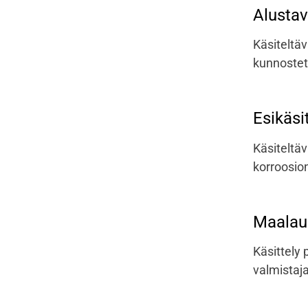
Alusta
Käsiteltäv
kunnostett
Esikäsi
Käsiteltäv
korroosio
Maalaus
Käsittely 
valmistaj