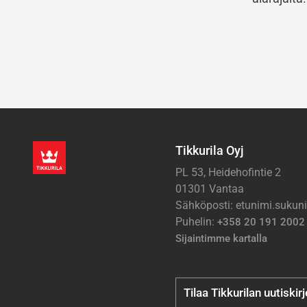
Tikkurila Oyj
PL 53, Heidehofintie 2
01301 Vantaa
Sähköposti: etunimi.suku
Puhelin:
+358 20 191 2002
Sijaintimme kartalla
Tilaa Tikkurilan uutiskir