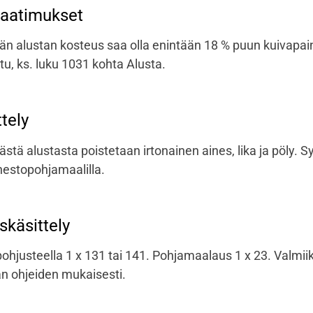
vaatimukset
än alustan kosteus saa olla enintään 18 % puun kuivapaino
u, ks. luku 1031 kohta Alusta.
ttely
ästä alustasta poistetaan irtonainen aines, lika ja pöly.
nestopohjamaalilla.
käsittely
pohjusteella 1 x 131 tai 141. Pohjamaalaus 1 x 23. Valmii
an ohjeiden mukaisesti.