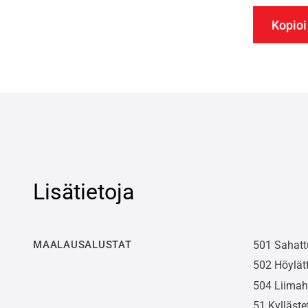
Kopioi
Lisätietoja
MAALAUSALUSTAT
501 Sahat
502 Höylät
504 Liimahi
51 Kylläst