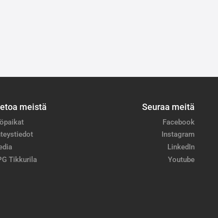
ietoa meistä
Seuraa meitä
öpaikat
Facebook
teystiedot
Instagram
edia
LinkedIn
G Tikkurila
Youtube