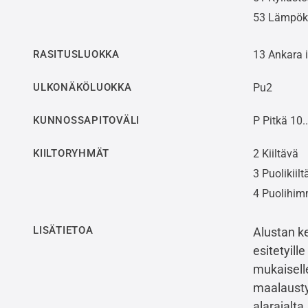
53 Lämpökä
RASITUSLUOKKA
13 Ankara 
ULKONÄKÖLUOKKA
Pu2
KUNNOSSAPITOVÄLI
P Pitkä 10.
KIILTORYHMÄT
2 Kiiltävä
3 Puolikiilt
4 Puolihi
LISÄTIETOA
Alustan ke
esitetyill
mukaiselle
maalaustyö
alarajalta.