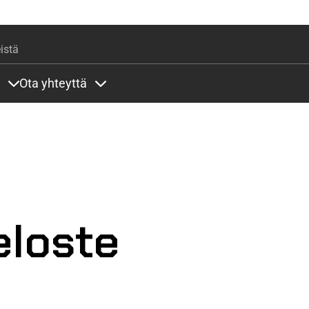
Hyppää pääsisältöön
istä
Ota yhteyttä
lla
rit alla
Sisällöt Palvelut alla
Sisällöt Ota yhteyttä alla
eloste