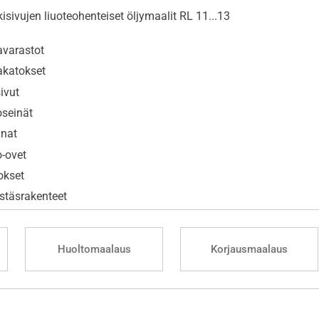
isivujen liuoteohenteiset öljymaalit RL 11...13
avarastot
akatokset
ivut
oseinät
unat
o-ovet
okset
stäsrakenteet
Huoltomaalaus
Korjausmaalaus