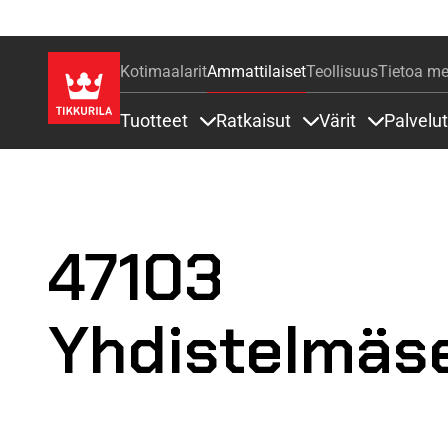
Kotimaalarit
Ammattilaiset
Teollisuus
Tietoa me
Tuotteet
Ratkaisut
Värit
Palvelut
Sisällöt Tuotteet alla
Sisällöt Ratkaisut a
Sisällöt Vä
47103
Yhdistelmäs