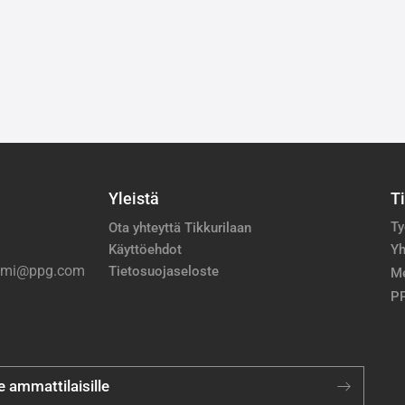
Yleistä
T
Ty
Ota yhteyttä Tikkurilaan
Käyttöehdot
Yh
nimi@ppg.com
Tietosuojaseloste
M
PP
je ammattilaisille