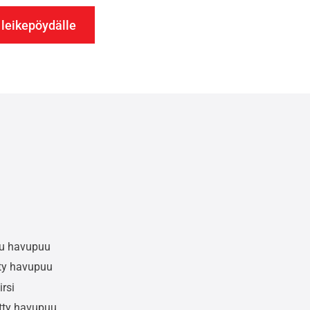
 leikepöydälle
tu havupuu
ty havupuu
rsi
etty havupuu