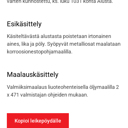
varten kunnostettu, ks. luku 1031 kohta Alusta.
Esikäsittely
Käsiteltävästä alustasta poistetaan irtonainen
aines, lika ja pöly. Syöpyvät metalliosat maalataan
korroosionestopohjamaalilla.
Maalauskäsittely
Valmiiksimaalaus liuoteohenteisella öljymaalilla 2
x 471 valmistajan ohjeiden mukaan.
Kopioi leikepöydälle