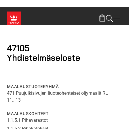
Hyppää pääsisältöön
Navig
47105
Yhdistelmäseloste
MAALAUSTUOTERYHMÄ
471 Puujulkisivujen liuoteohenteiset öljymaalit RL
11...13
MAALAUSKOHTEET
1.1.5.1 Pihavarastot
1.1.5.2 Pihakatokset