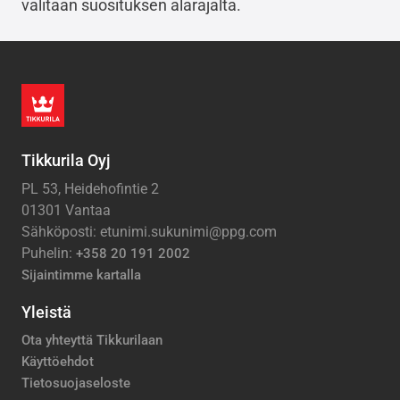
valitaan suosituksen alarajalta.
Tikkurila Oyj
PL 53, Heidehofintie 2
01301 Vantaa
Sähköposti: etunimi.sukunimi@ppg.com
Puhelin:
+358 20 191 2002
Sijaintimme kartalla
Yleistä
Ota yhteyttä Tikkurilaan
Käyttöehdot
Tietosuojaseloste