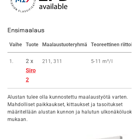
Ensimaalaus
Vaihe
Tuote
Maalaustuoteryhmä
Teoreettinen riittoisu
2 x
1.
211, 311
5-11 m²/l
Siro
2
Alustan tulee olla kunnostettu maalaustyötä varten.
Mahdolliset paikkaukset, kittaukset ja tasoitukset
määritellään alustan kunnon ja halutun ulkonäköluokan
mukaan.
Kuva