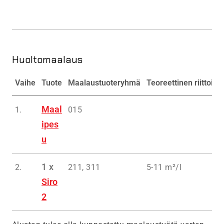
Huoltomaalaus
Vaihe
Tuote
Maalaustuoteryhmä
Teoreettinen riittoisu
Maal
1.
015
ipes
u
1 x
2.
211, 311
5-11 m²/l
Siro
2