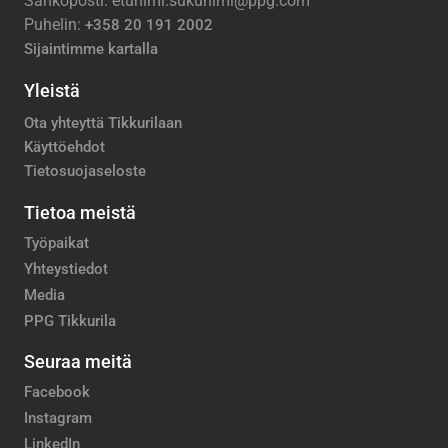
Sähköposti: etunimi.sukunimi@ppg.com
Puhelin:
+358 20 191 2002
Sijaintimme kartalla
Yleistä
Ota yhteyttä Tikkurilaan
Käyttöehdot
Tietosuojaseloste
Tietoa meistä
Työpaikat
Yhteystiedot
Media
PPG Tikkurila
Seuraa meitä
Facebook
Instagram
LinkedIn