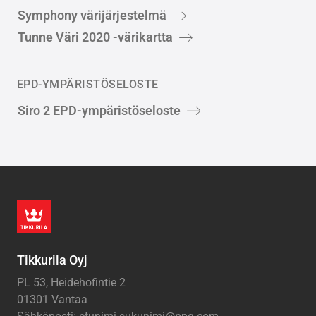
Symphony värijärjestelmä
Tunne Väri 2020 -värikartta
EPD-YMPÄRISTÖSELOSTE
Siro 2 EPD-ympäristöseloste
Tikkurila Oyj
PL 53, Heidehofintie 2
01301 Vantaa