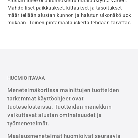
Alustan tulee olla kunnostettu maalaustyötä varten.
Mahdolliset paikkaukset, kittaukset ja tasoitukset
määritellään alustan kunnon ja halutun ulkonäköluokan
mukaan. Toinen pintamaalauskerta tehdään tarvittaessa
HUOMIOITAVAA
Menetelmäkortissa mainittujen tuotteiden
tarkemmat käyttöohjeet ovat
tuoteselosteissa. Tuotteiden menekkiin
vaikuttavat alustan ominaisuudet ja
työmenetelmät.
Maalausmenetelmät huomioivat seuraavia