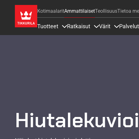
Kotimaalarit
Ammattilaiset
Teollisuus
Tietoa me
Tuotteet
Ratkaisut
Värit
Palvelut
Sisällöt Tuotteet alla
Sisällöt Ratkaisut a
Sisällöt Vä
Hiutalekuvioi