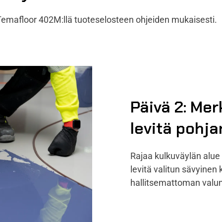
 Temafloor 402M:llä tuoteselosteen ohjeiden mukaisesti.
Päivä 2: Mer
levitä pohja
Rajaa kulkuväylän alue e
levitä valitun sävyinen
hallitsemattoman valumi