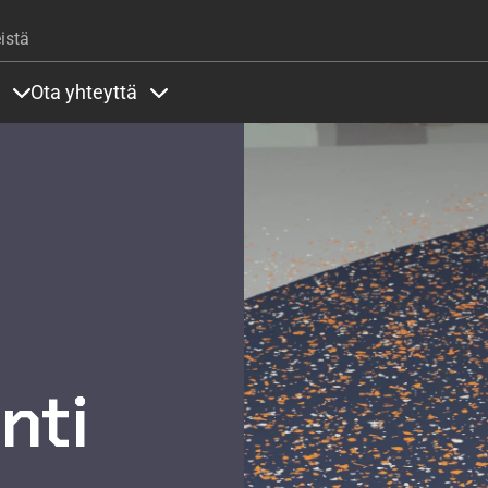
Hyppää pääsisältöön
istä
Ota yhteyttä
lla
rit alla
Sisällöt Palvelut alla
Sisällöt Ota yhteyttä alla
nti