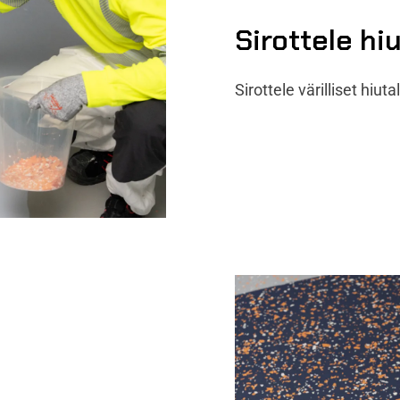
Sirottele hi
Sirottele värilliset hiut