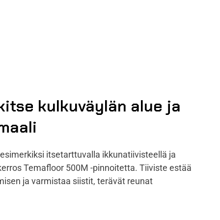
kitse kulkuväylän alue ja
maali
simerkiksi itsetarttuvalla ikkunatiivisteellä ja
 kerros Temafloor 500M -pinnoitetta. Tiiviste estää
sen ja varmistaa siistit, terävät reunat