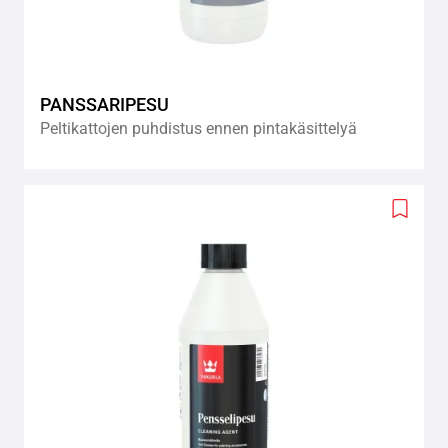
PANSSARIPESU
Peltikattojen puhdistus ennen pintakäsittelyä
Add
to
wishlis