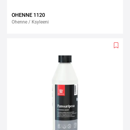
OHENNE 1120
Ohenne / Ksyleeni
Add
to
wishlis