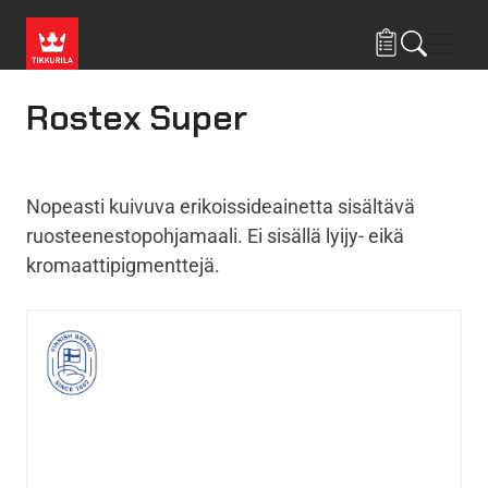
Hyppää pääsisältöön
Navig
Rostex Super
Nopeasti kuivuva erikoissideainetta sisältävä
ruosteenestopohjamaali. Ei sisällä lyijy- eikä
kromaattipigmenttejä.