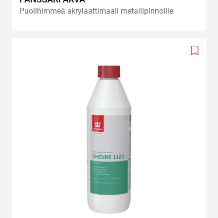
Puolihimmeä akrylaattimaali metallipinnoille
Add
to
wishlis