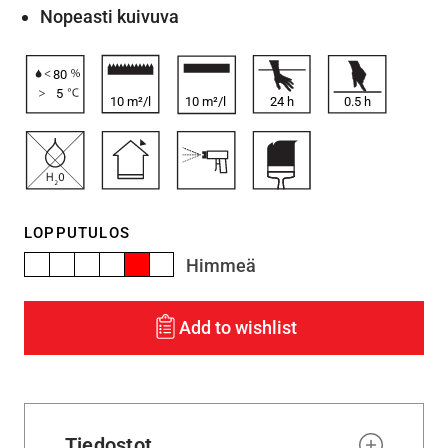
Nopeasti kuivuva
80
5
10 m²/l
10 m²/l
24
h
0.5
h
LOPPUTULOS
Himmeä
Add to wishlist
Tiedostot