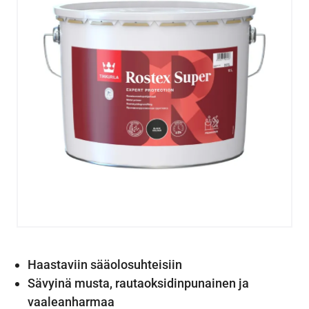
Haastaviin sääolosuhteisiin
Sävyinä musta, rautaoksidinpunainen ja
vaaleanharmaa