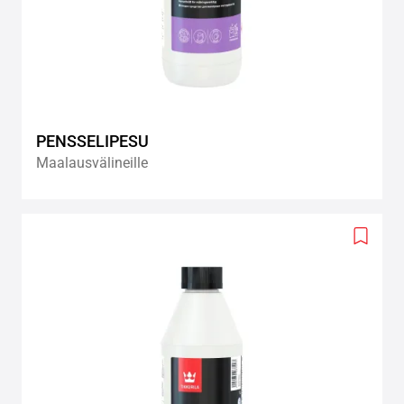
PENSSELIPESU
Maalausvälineille
Add
to
wishlis