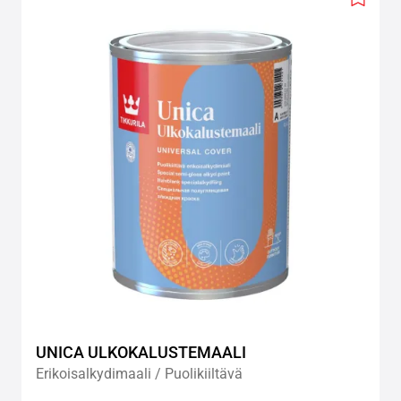
Add
to
wishlis
UNICA ULKOKALUSTEMAALI
Erikoisalkydimaali / Puolikiiltävä