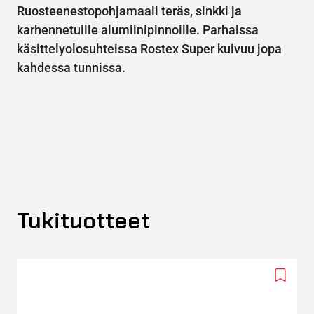
Ruosteenestopohjamaali teräs, sinkki ja
karhennetuille alumiinipinnoille. Parhaissa
käsittelyolosuhteissa Rostex Super kuivuu jopa
kahdessa tunnissa.
Tukituotteet
Add
to