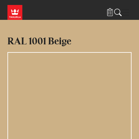
Hyppää pääsisältöön
Navig
RAL 1001 Beige