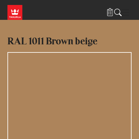
Hyppää pääsisältöön
Navig
RAL 1011 Brown beige