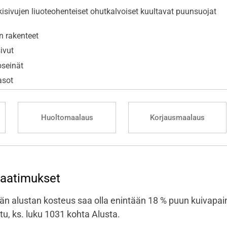
isivujen liuoteohenteiset ohutkalvoiset kuultavat puunsuojat
n rakenteet
ivut
oseinät
asot
Huoltomaalaus
Korjausmaalaus
vaatimukset
än alustan kosteus saa olla enintään 18 % puun kuivapaino
u, ks. luku 1031 kohta Alusta.