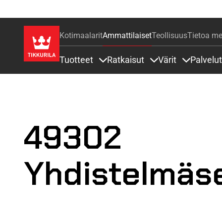
Kotimaalarit
Ammattilaiset
Teollisuus
Tietoa me
Tuotteet
Ratkaisut
Värit
Palvelut
Sisällöt Tuotteet alla
Sisällöt Ratkaisut a
Sisällöt Vä
49302
Yhdistelmäs