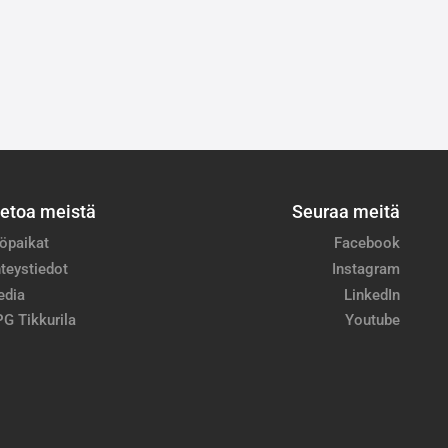
ietoa meistä
Seuraa meitä
öpaikat
Facebook
teystiedot
Instagram
edia
LinkedIn
G Tikkurila
Youtube