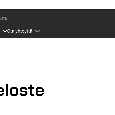
Hyppää pääsisältöön
istä
Ota yhteyttä
lla
rit alla
Sisällöt Palvelut alla
Sisällöt Ota yhteyttä alla
eloste