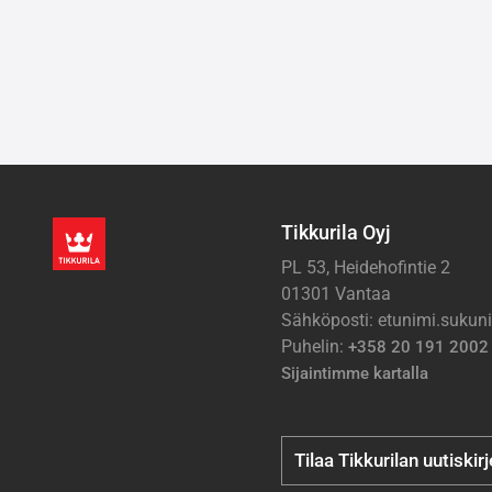
Tikkurila Oyj
PL 53, Heidehofintie 2
01301 Vantaa
Sähköposti: etunimi.suku
Puhelin:
+358 20 191 2002
Sijaintimme kartalla
Tilaa Tikkurilan uutiskir