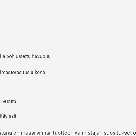
lla pohjustettu havupuu
ilmastorasitus ulkona
5 vuotta
ltävissä
stana on massiivihirsi, tuotteen valmistajan suositukset o