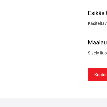
Esikäsi
Käsiteltäv
Maalaus
Sively liu
Kopioi