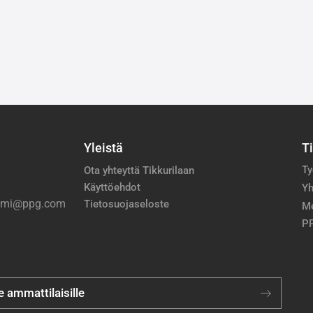
Yleistä
T
Ty
Ota yhteyttä Tikkurilaan
Käyttöehdot
Yh
nimi@ppg.com
Tietosuojaseloste
M
PP
je ammattilaisille