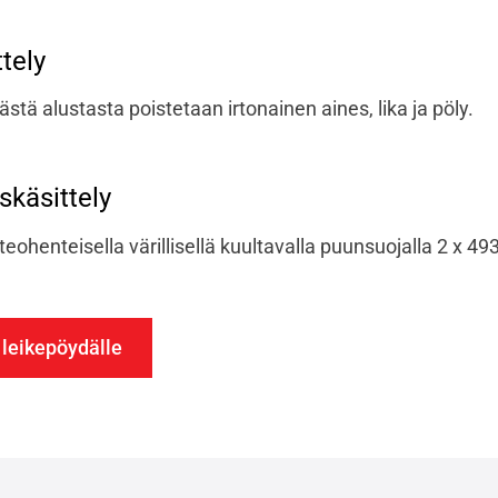
ttely
ästä alustasta poistetaan irtonainen aines, lika ja pöly.
käsittely
oteohenteisella värillisellä kuultavalla puunsuojalla 2 x 493
 leikepöydälle