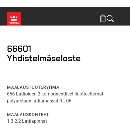
Hyppää pääsisältöön
Navig
66601
Yhdistelmäseloste
MAALAUSTUOTERYHMÄ
666 Lattioiden 2-komponenttiset liuotteettomat
polyuretaanilattiamassat RL 06
MAALAUSKOHTEET
1.3.2.2 Lattiapinnat